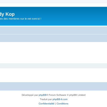
dy Kop
es des membres sur le net sont ici !
Développé par
phpBB
® Forum Software © phpBB Limited
Traduit par
phpBB-fr.com
Confidentialité
|
Conditions