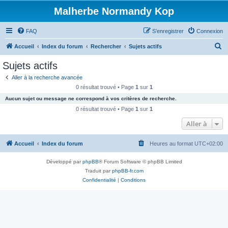
Malherbe Normandy Kop
FAQ
S’enregistrer
Connexion
R
Accueil
Index du forum
Rechercher
Sujets actifs
e
Sujets actifs
c
Aller à la recherche avancée
h
0 résultat trouvé • Page
1
sur
1
e
Aucun sujet ou message ne correspond à vos critères de recherche.
r
0 résultat trouvé • Page
1
sur
1
c
Aller à
h
Accueil
Index du forum
Heures au format
UTC+02:00
e
r
Développé par
phpBB
® Forum Software © phpBB Limited
Traduit par
phpBB-fr.com
Confidentialité
|
Conditions