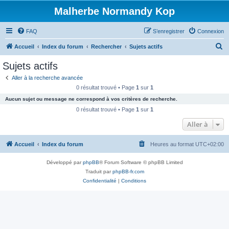
Malherbe Normandy Kop
FAQ
S’enregistrer
Connexion
R
Accueil
Index du forum
Rechercher
Sujets actifs
e
Sujets actifs
c
Aller à la recherche avancée
h
0 résultat trouvé • Page
1
sur
1
e
Aucun sujet ou message ne correspond à vos critères de recherche.
r
0 résultat trouvé • Page
1
sur
1
c
Aller à
h
Accueil
Index du forum
Heures au format
UTC+02:00
e
r
Développé par
phpBB
® Forum Software © phpBB Limited
Traduit par
phpBB-fr.com
Confidentialité
|
Conditions