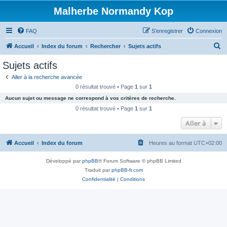
Malherbe Normandy Kop
FAQ
S’enregistrer
Connexion
R
Accueil
Index du forum
Rechercher
Sujets actifs
e
Sujets actifs
c
Aller à la recherche avancée
h
0 résultat trouvé • Page
1
sur
1
e
Aucun sujet ou message ne correspond à vos critères de recherche.
r
0 résultat trouvé • Page
1
sur
1
c
Aller à
h
Accueil
Index du forum
Heures au format
UTC+02:00
e
r
Développé par
phpBB
® Forum Software © phpBB Limited
Traduit par
phpBB-fr.com
Confidentialité
|
Conditions