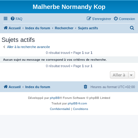
Malherbe Normandy Kop
FAQ
S’enregistrer
Connexion
R
Accueil
Index du forum
Rechercher
Sujets actifs
e
Sujets actifs
c
Aller à la recherche avancée
h
0 résultat trouvé • Page
1
sur
1
e
Aucun sujet ou message ne correspond à vos critères de recherche.
r
0 résultat trouvé • Page
1
sur
1
c
Aller à
h
Accueil
Index du forum
Heures au format
UTC+02:00
e
r
Développé par
phpBB
® Forum Software © phpBB Limited
Traduit par
phpBB-fr.com
Confidentialité
|
Conditions