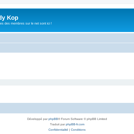
dy Kop
es des membres sur le net sont ici !
Développé par
phpBB
® Forum Software © phpBB Limited
Traduit par
phpBB-fr.com
Confidentialité
|
Conditions