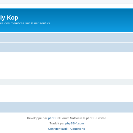
dy Kop
es des membres sur le net sont ici !
Développé par
phpBB
® Forum Software © phpBB Limited
Traduit par
phpBB-fr.com
Confidentialité
|
Conditions