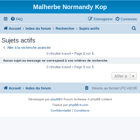
Malherbe Normandy Kop
FAQ
S’enregistrer
Connexion
R
Accueil
Index du forum
Rechercher
Sujets actifs
e
Sujets actifs
c
Aller à la recherche avancée
h
0 résultat trouvé • Page
1
sur
1
e
Aucun sujet ou message ne correspond à vos critères de recherche.
r
0 résultat trouvé • Page
1
sur
1
c
Aller à
h
Accueil
Index du forum
Heures au format
UTC+02:00
e
r
Développé par
phpBB
® Forum Software © phpBB Limited
Traduit par
phpBB-fr.com
Confidentialité
|
Conditions