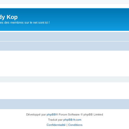
dy Kop
es des membres sur le net sont ici !
Développé par
phpBB
® Forum Software © phpBB Limited
Traduit par
phpBB-fr.com
Confidentialité
|
Conditions