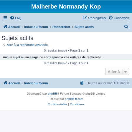
Malherbe Normandy Kop
FAQ
S’enregistrer
Connexion
R
Accueil
Index du forum
Rechercher
Sujets actifs
e
Sujets actifs
c
Aller à la recherche avancée
h
0 résultat trouvé • Page
1
sur
1
e
Aucun sujet ou message ne correspond à vos critères de recherche.
r
0 résultat trouvé • Page
1
sur
1
c
Aller à
h
Accueil
Index du forum
Heures au format
UTC+02:00
e
r
Développé par
phpBB
® Forum Software © phpBB Limited
Traduit par
phpBB-fr.com
Confidentialité
|
Conditions