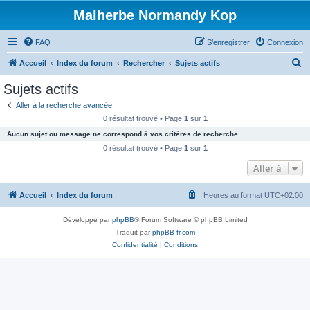
Malherbe Normandy Kop
FAQ
S’enregistrer
Connexion
R
Accueil
Index du forum
Rechercher
Sujets actifs
e
Sujets actifs
c
Aller à la recherche avancée
h
0 résultat trouvé • Page
1
sur
1
e
Aucun sujet ou message ne correspond à vos critères de recherche.
r
0 résultat trouvé • Page
1
sur
1
c
Aller à
h
Accueil
Index du forum
Heures au format
UTC+02:00
e
r
Développé par
phpBB
® Forum Software © phpBB Limited
Traduit par
phpBB-fr.com
Confidentialité
|
Conditions