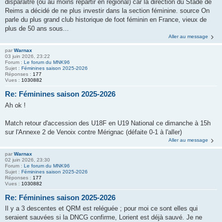
disparaitre (ou au moins repartir en régional) car la direction du Stade de
Reims a décidé de ne plus investir dans la section féminine. source On
parle du plus grand club historique de foot féminin en France, vieux de
plus de 50 ans sous...
Aller au message
par
Warnax
03 juin 2026, 23:22
Forum :
Le forum du MNK96
Sujet :
Féminines saison 2025-2026
Réponses :
177
Vues :
1030882
Re: Féminines saison 2025-2026
Ah ok !
Match retour d'accession des U18F en U19 National ce dimanche à 15h
sur l'Annexe 2 de Venoix contre Mérignac (défaite 0-1 à l'aller)
Aller au message
par
Warnax
02 juin 2026, 23:30
Forum :
Le forum du MNK96
Sujet :
Féminines saison 2025-2026
Réponses :
177
Vues :
1030882
Re: Féminines saison 2025-2026
Il y a 3 descentes et QRM est reléguée ; pour moi ce sont elles qui
seraient sauvées si la DNCG confirme, Lorient est déjà sauvé. Je ne