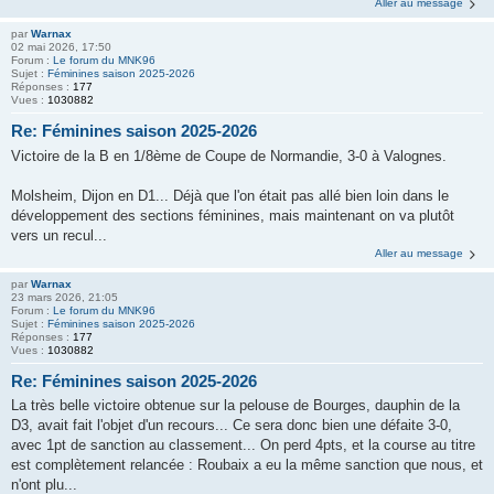
Aller au message
par
Warnax
02 mai 2026, 17:50
Forum :
Le forum du MNK96
Sujet :
Féminines saison 2025-2026
Réponses :
177
Vues :
1030882
Re: Féminines saison 2025-2026
Victoire de la B en 1/8ème de Coupe de Normandie, 3-0 à Valognes.
Molsheim, Dijon en D1... Déjà que l'on était pas allé bien loin dans le
développement des sections féminines, mais maintenant on va plutôt
vers un recul...
Aller au message
par
Warnax
23 mars 2026, 21:05
Forum :
Le forum du MNK96
Sujet :
Féminines saison 2025-2026
Réponses :
177
Vues :
1030882
Re: Féminines saison 2025-2026
La très belle victoire obtenue sur la pelouse de Bourges, dauphin de la
D3, avait fait l'objet d'un recours... Ce sera donc bien une défaite 3-0,
avec 1pt de sanction au classement... On perd 4pts, et la course au titre
est complètement relancée : Roubaix a eu la même sanction que nous, et
n'ont plu...