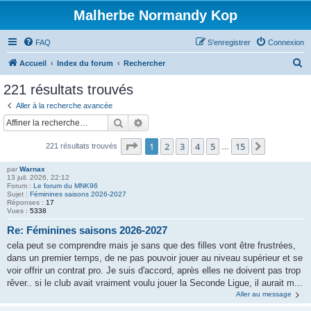
Malherbe Normandy Kop
FAQ
S’enregistrer
Connexion
R
Accueil
Index du forum
Rechercher
e
221 résultats trouvés
c
Aller à la recherche avancée
h
Rechercher
Recherche avancée
e
Page
1
sur
15
1
2
3
4
5
15
Suivante
221 résultats trouvés
r
…
c
par
Warnax
13 juil. 2026, 22:12
h
Forum :
Le forum du MNK96
Sujet :
Féminines saisons 2026-2027
e
Réponses :
17
Vues :
5338
r
Re: Féminines saisons 2026-2027
cela peut se comprendre mais je sans que des filles vont être frustrées,
dans un premier temps, de ne pas pouvoir jouer au niveau supérieur et se
voir offrir un contrat pro. Je suis d'accord, après elles ne doivent pas trop
rêver.. si le club avait vraiment voulu jouer la Seconde Ligue, il aurait m...
Aller au message