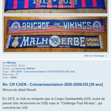
Aller au message
par
Warnax
11 mai 2026, 23:10
Forum :
Le forum du MNK96
Sujet :
CR CAEN - Concarneau/saison 2025-2026/J33 [30 ans]
Réponses :
7
Vues :
5103
Re: CR CAEN - Concarneau/saison 2025-2026/J33 [30 ans]
Minuscule détail Benoît
En 1973, le club ne remporte pas la Coupe Gambardella (U19, avant de
passer très récemment en U18) mais le "Challenge Paul Nicolas", qui
concerne les U16