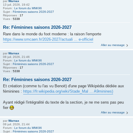
par
Warnax
13 juil. 2026, 19:42
Forum :
Le forum du MNK96
Sujet :
Féminines saisons 2026-2027
Réponses :
17
Vues :
5338
Re: Féminines saisons 2026-2027
Rare dans le monde du foot moderne : la raison l'emporte
https://www.smcaen.fr/2026-2027/actuali ... e-officiel
Aller au message
par
Warnax
08 juil. 2026, 21:46
Forum :
Le forum du MNK96
Sujet :
Féminines saisons 2026-2027
Réponses :
17
Vues :
5338
Re: Féminines saisons 2026-2027
Et création (comme tu l'as vu Benoit) d'une page Wikipédia dédiée aux
féminines :
https://fr.wikipedia.org/wiki/Stade_Mal ... A9minines)
Ayant rédigé l'intégralité du texte de la section, je ne me sens pas peu
fier
Aller au message
par
Warnax
08 juil. 2026, 21:44
Forum :
Le forum du MNK96
Sujet :
Féminines saisons 2026-2027