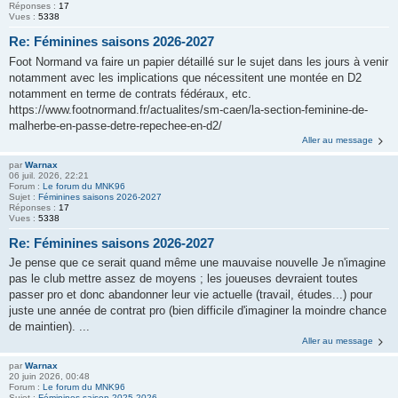
Réponses :
17
Vues :
5338
Re: Féminines saisons 2026-2027
Foot Normand va faire un papier détaillé sur le sujet dans les jours à venir
notamment avec les implications que nécessitent une montée en D2
notamment en terme de contrats fédéraux, etc.
https://www.footnormand.fr/actualites/sm-caen/la-section-feminine-de-
malherbe-en-passe-detre-repechee-en-d2/
Aller au message
par
Warnax
06 juil. 2026, 22:21
Forum :
Le forum du MNK96
Sujet :
Féminines saisons 2026-2027
Réponses :
17
Vues :
5338
Re: Féminines saisons 2026-2027
Je pense que ce serait quand même une mauvaise nouvelle Je n'imagine
pas le club mettre assez de moyens ; les joueuses devraient toutes
passer pro et donc abandonner leur vie actuelle (travail, études...) pour
juste une année de contrat pro (bien difficile d'imaginer la moindre chance
de maintien). ...
Aller au message
par
Warnax
20 juin 2026, 00:48
Forum :
Le forum du MNK96
Sujet :
Féminines saison 2025-2026