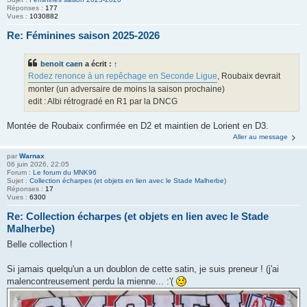
Réponses :
177
Vues :
1030882
Re: Féminines saison 2025-2026
benoit caen
a écrit :
↑
Rodez renonce à un repêchage en Seconde Ligue
, Roubaix devrait
monter (un adversaire de moins la saison prochaine)
edit : Albi rétrogradé en R1 par la DNCG
Montée de Roubaix confirmée en D2 et maintien de Lorient en D3.
Aller au message
par
Warnax
06 juin 2026, 22:05
Forum :
Le forum du MNK96
Sujet :
Collection écharpes (et objets en lien avec le Stade Malherbe)
Réponses :
17
Vues :
6300
Re: Collection écharpes (et objets en lien avec le Stade
Malherbe)
Belle collection !
Si jamais quelqu'un a un doublon de cette satin, je suis preneur ! (j'ai
malencontreusement perdu la mienne... :'(