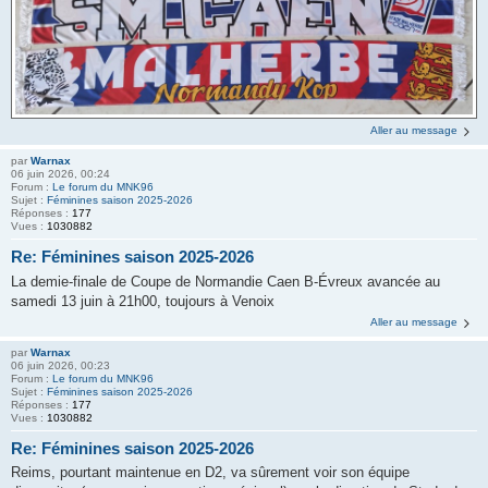
Aller au message
par
Warnax
06 juin 2026, 00:24
Forum :
Le forum du MNK96
Sujet :
Féminines saison 2025-2026
Réponses :
177
Vues :
1030882
Re: Féminines saison 2025-2026
La demie-finale de Coupe de Normandie Caen B-Évreux avancée au
samedi 13 juin à 21h00, toujours à Venoix
Aller au message
par
Warnax
06 juin 2026, 00:23
Forum :
Le forum du MNK96
Sujet :
Féminines saison 2025-2026
Réponses :
177
Vues :
1030882
Re: Féminines saison 2025-2026
Reims, pourtant maintenue en D2, va sûrement voir son équipe