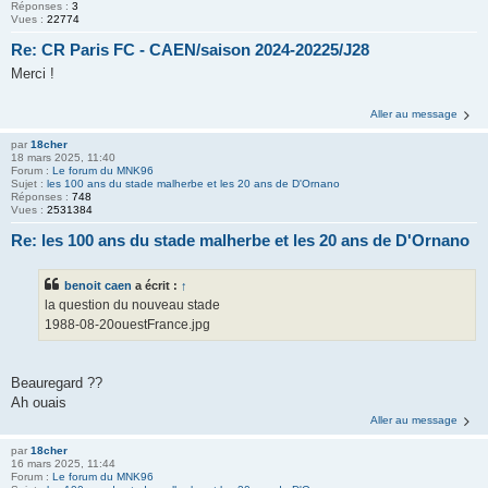
Réponses :
3
Vues :
22774
Re: CR Paris FC - CAEN/saison 2024-20225/J28
Merci !
Aller au message
par
18cher
18 mars 2025, 11:40
Forum :
Le forum du MNK96
Sujet :
les 100 ans du stade malherbe et les 20 ans de D'Ornano
Réponses :
748
Vues :
2531384
Re: les 100 ans du stade malherbe et les 20 ans de D'Ornano
benoit caen
a écrit :
↑
la question du nouveau stade
1988-08-20ouestFrance.jpg
Beauregard ??
Ah ouais
Aller au message
par
18cher
16 mars 2025, 11:44
Forum :
Le forum du MNK96