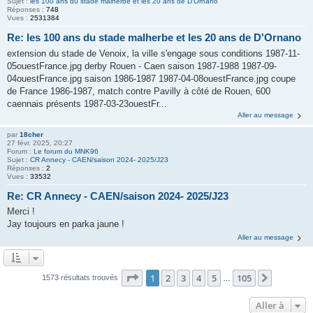
Sujet :
les 100 ans du stade malherbe et les 20 ans de D'Ornano
Réponses :
748
Vues :
2531384
Re: les 100 ans du stade malherbe et les 20 ans de D'Ornano
extension du stade de Venoix, la ville s'engage sous conditions 1987-11-
05ouestFrance.jpg derby Rouen - Caen saison 1987-1988 1987-09-
04ouestFrance.jpg saison 1986-1987 1987-04-08ouestFrance.jpg coupe
de France 1986-1987, match contre Pavilly à côté de Rouen, 600
caennais présents 1987-03-23ouestFr...
Aller au message
par
18cher
27 févr. 2025, 20:27
Forum :
Le forum du MNK96
Sujet :
CR Annecy - CAEN/saison 2024- 2025/J23
Réponses :
2
Vues :
33532
Re: CR Annecy - CAEN/saison 2024- 2025/J23
Merci !
Jay toujours en parka jaune !
Aller au message
Page
1
sur
105
1
2
3
4
5
105
Suivante
1573 résultats trouvés
…
Aller à