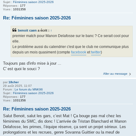
Sujet :
Féminines saison 2025-2026
Réponses :
177
Vues :
1031356
Re: Féminines saison 2025-2026
benoit caen
a écrit :
↑
premier match pour Manon Delafosse sur le banc ? Ce serait cool pour
elle.
Le problème aussi du calendrier c'est que le club ne communique plus
depuis un mois quasiment (compte
facebook
et
twitter
)
Toujours pas d'info mise à jour ...
C' est quoi le souci ?
Aller au message
par
18cher
29 août 2025, 11:07
Forum :
Le forum du MNK96
Sujet :
Féminines saison 2025-2026
Réponses :
177
Vues :
1031356
Re: Féminines saison 2025-2026
Salut Benoit, salut les gars, c’est Mat ! Ça bouge pas mal chez les
féminines du SMC, dis donc ! L’arrivée de Tristan Blanchard et Manon
Delafosse, les primes, l’équipe réserve, ça sent un projet sérieux. Les
prolongations et les recrues, genre Sovanna Guittier ou la meuf de