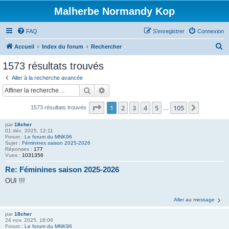
Malherbe Normandy Kop
FAQ
S’enregistrer
Connexion
R
Accueil
Index du forum
Rechercher
e
1573 résultats trouvés
c
Aller à la recherche avancée
h
Rechercher
Recherche avancée
e
Page
1
sur
105
1
2
3
4
5
105
Suivante
1573 résultats trouvés
r
…
c
par
18cher
01 déc. 2025, 12:11
h
Forum :
Le forum du MNK96
Sujet :
Féminines saison 2025-2026
e
Réponses :
177
Vues :
1031356
r
Re: Féminines saison 2025-2026
OUI !!!
Aller au message
par
18cher
24 nov. 2025, 18:06
Forum :
Le forum du MNK96