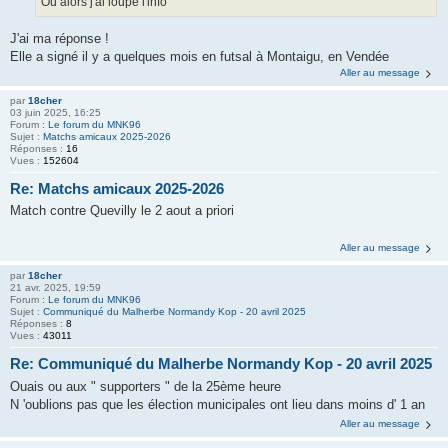
Ou alors j'ai loupé l'info
J'ai ma réponse !
Elle a signé il y a quelques mois en futsal à Montaigu, en Vendée
Aller au message
par
18cher
03 juin 2025, 16:25
Forum :
Le forum du MNK96
Sujet :
Matchs amicaux 2025-2026
Réponses :
16
Vues :
152604
Re: Matchs amicaux 2025-2026
Match contre Quevilly le 2 aout a priori
Aller au message
par
18cher
21 avr. 2025, 19:59
Forum :
Le forum du MNK96
Sujet :
Communiqué du Malherbe Normandy Kop - 20 avril 2025
Réponses :
8
Vues :
43011
Re: Communiqué du Malherbe Normandy Kop - 20 avril 2025
Ouais ou aux " supporters " de la 25ème heure
N 'oublions pas que les élection municipales ont lieu dans moins d' 1 an
Aller au message