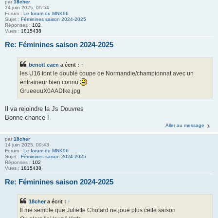
par
18cher
24 juin 2025, 09:54
Forum :
Le forum du MNK96
Sujet :
Féminines saison 2024-2025
Réponses :
102
Vues :
1815438
Re: Féminines saison 2024-2025
benoit caen
a écrit :
↑
les U16 font le doublé coupe de Normandie/championnat avec un
entraineur bien connu
GrueeuuX0AADlke.jpg
Il va rejoindre la Js Douvres
Bonne chance !
Aller au message
par
18cher
14 juin 2025, 09:43
Forum :
Le forum du MNK96
Sujet :
Féminines saison 2024-2025
Réponses :
102
Vues :
1815438
Re: Féminines saison 2024-2025
18cher
a écrit :
↑
Il me semble que Juliette Chotard ne joue plus cette saison