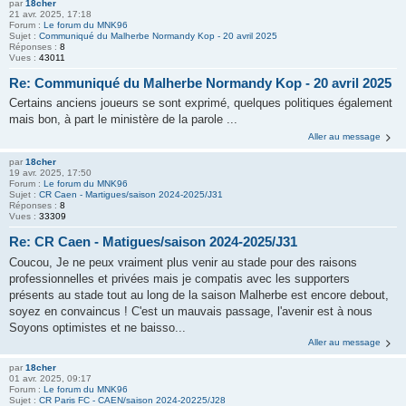
par
18cher
21 avr. 2025, 17:18
Forum :
Le forum du MNK96
Sujet :
Communiqué du Malherbe Normandy Kop - 20 avril 2025
Réponses :
8
Vues :
43011
Re: Communiqué du Malherbe Normandy Kop - 20 avril 2025
Certains anciens joueurs se sont exprimé, quelques politiques également
mais bon, à part le ministère de la parole ...
Aller au message
par
18cher
19 avr. 2025, 17:50
Forum :
Le forum du MNK96
Sujet :
CR Caen - Martigues/saison 2024-2025/J31
Réponses :
8
Vues :
33309
Re: CR Caen - Matigues/saison 2024-2025/J31
Coucou, Je ne peux vraiment plus venir au stade pour des raisons
professionnelles et privées mais je compatis avec les supporters
présents au stade tout au long de la saison Malherbe est encore debout,
soyez en convaincus ! C'est un mauvais passage, l'avenir est à nous
Soyons optimistes et ne baisso...
Aller au message
par
18cher
01 avr. 2025, 09:17
Forum :
Le forum du MNK96
Sujet :
CR Paris FC - CAEN/saison 2024-20225/J28