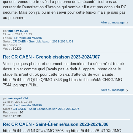
qui sont venus me trouvés.La personne de la sécurité n'est pas au
courant de l'autorisation d'Antoine qui semble t il n est pas connu du PC
sécurité. Mais bon j'ai pu m en servir pour cette fois-ci mais je sais pas
au prochain...
Aller au message
par
mickey-du-14
27 sept. 2023, 16:35
Forum :
Le forum du MNK96
Sujet :
CR CAEN - Grenoble/saison 2023-2024/J08
Réponses :
6
Vues :
10239
Re: CR CAEN - Grenoble/saison 2023-2024/J07
Voici quelques photos et surement les dernières. Là sécu m'est tombé
dessus hier comme quoi j'avais pas le droit à l'appareil photo dans le
stade.Ils m'ont dit ok pour cette fois-ci. J'attends de voir la suite .
https://i.ibb.co/LQtTfkQ/IMG-7543.jpg https://i.ibb.co/xMcCNKG/IMG-
7544.jpg https://i.ib...
Aller au message
par
mickey-du-14
17 sept. 2023, 10:28
Forum :
Le forum du MNK96
Sujet :
CR CAEN - Saint-Étienne/saison 2023-2024/J06
Réponses :
10
Vues :
16195
Re: CR CAEN - Saint-Étienne/saison 2023-2024/J06
https://i.ibb.co/LN1XFwx/IMG-7506.jpg https://i.ibb.co/Bn719Xs/IMG-