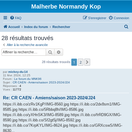
Malherbe Normandy Kop
FAQ
S’enregistrer
Connexion
R
Accueil
Index du forum
Rechercher
e
28 résultats trouvés
c
Aller à la recherche avancée
h
Rechercher
Recherche avancée
e
1
2
Suivante
28 résultats trouvés
r
c
par
mickey-du-14
11 févr. 2024, 12:25
h
Forum :
Le forum du MNK96
Sujet :
CR CAEN - Amiens/saison 2023-2024/J24
e
Réponses :
4
Vues :
11772
r
Re: CR CAEN - Amiens/saison 2023-2024/J24
https://i.ibb.co/zRv1KgP/IMG-8560.jpg https://i.ibb.co/2dx8sm1/IMG-
8585.jpg https://i.ibb.co/5Rbbq8h/IMG-8586.jpg
https://i.ibb.co/yXHnSK3/IMG-8589.jpg https://i.ibb.co/frRD9GX/IMG-
8590.jpg https://i.ibb.co/Sf2gt5j/IMG-8592.jpg
https://i.ibb.co/7KrpKYL/IMG-8624.jpg https://i.ibb.co/GRXcswS/IMG-
8630...