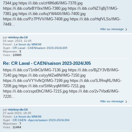
7344.jpg https://i.ibb.co/zH9f6d6/IMG-7378.jpg
https://i.ibb.co/brBY0rx/IMG-7380.jpg https://i.ibb.co/NZ7qBjT/IMG-
7381.jpg https://i.ibb.co/kqYW44X/IMG-7400.jpg
https://i.ibb.co/Pz7PfVV/IMG-7408.jpg https://i.ibb.co/HqfVLSs/IMG-
7449...
Aller au message
par
mickey-du-14
03 sept. 2023, 11:45
Forum :
Le forum du MNK96
Sujet :
CR Laval - CAEN/saison 2023-2024/J05
Réponses :
5
Vues :
10995
Re: CR Laval - CAEN/saison 2023-2024/J05
https://i.ibb.co/71n9rCb/IMG-7136.jpg https://i.ibb.co/BjZY3VB/IMG-
7140.jpg https://i.ibb.co/yyMZw8N/IMG-7150.jpg
https://i.ibb.co/VYYvfkQ/IMG-7199.jpg https://i.ibb.co/SJRnqRL/IMG-
7208.jpg https://i.ibb.co/StWcyqM/IMG-7211.jpg
https://i.ibb.co/zspd3hC/IMG-7215.jpg https://i.ibb.co/2v7Vbd6/IMG-
7220...
Aller au message
par
mickey-du-14
27 août 2023, 18:35
Forum :
Le forum du MNK96
Sujet :
CR CAEN - Ajaccio/saison 2023-2024/J04
Réponses :
7
Vues :
11464