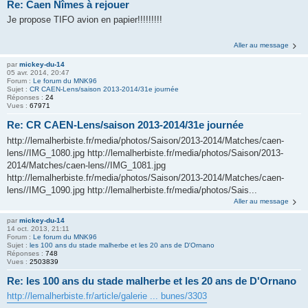
Re: Caen Nîmes à rejouer
Je propose TIFO avion en papier!!!!!!!!!
Aller au message
par
mickey-du-14
05 avr. 2014, 20:47
Forum :
Le forum du MNK96
Sujet :
CR CAEN-Lens/saison 2013-2014/31e journée
Réponses :
24
Vues :
67971
Re: CR CAEN-Lens/saison 2013-2014/31e journée
http://lemalherbiste.fr/media/photos/Saison/2013-2014/Matches/caen-
lens//IMG_1080.jpg http://lemalherbiste.fr/media/photos/Saison/2013-
2014/Matches/caen-lens//IMG_1081.jpg
http://lemalherbiste.fr/media/photos/Saison/2013-2014/Matches/caen-
lens//IMG_1090.jpg http://lemalherbiste.fr/media/photos/Sais...
Aller au message
par
mickey-du-14
14 oct. 2013, 21:11
Forum :
Le forum du MNK96
Sujet :
les 100 ans du stade malherbe et les 20 ans de D'Ornano
Réponses :
748
Vues :
2503839
Re: les 100 ans du stade malherbe et les 20 ans de D'Ornano
http://lemalherbiste.fr/article/galerie ... bunes/3303