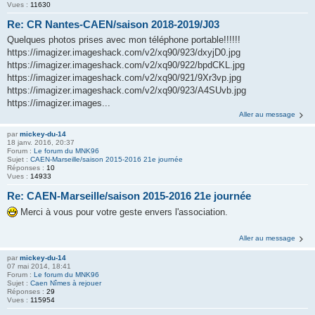
Vues :
11630
Re: CR Nantes-CAEN/saison 2018-2019/J03
Quelques photos prises avec mon téléphone portable!!!!!!
https://imagizer.imageshack.com/v2/xq90/923/dxyjD0.jpg
https://imagizer.imageshack.com/v2/xq90/922/bpdCKL.jpg
https://imagizer.imageshack.com/v2/xq90/921/9Xr3vp.jpg
https://imagizer.imageshack.com/v2/xq90/923/A4SUvb.jpg
https://imagizer.images...
Aller au message
par
mickey-du-14
18 janv. 2016, 20:37
Forum :
Le forum du MNK96
Sujet :
CAEN-Marseille/saison 2015-2016 21e journée
Réponses :
10
Vues :
14933
Re: CAEN-Marseille/saison 2015-2016 21e journée
Merci à vous pour votre geste envers l'association.
Aller au message
par
mickey-du-14
07 mai 2014, 18:41
Forum :
Le forum du MNK96
Sujet :
Caen Nîmes à rejouer
Réponses :
29
Vues :
115954