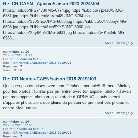
Re: CR CAEN - Ajaccio/saison 2023-2024/J04
https://i.ibb.co/fFS7473/IMG-6774.jpg https://i.ibb.co/Yjz4z0X/IMG-
6781.jpg https://i.ibb.co/MsVm48L/IMG-6784.jpg
https://i.ibb.co/SvJSnxX/IMG-6883.jpg https://i.ibb.co/XYN3bpy/IMG-
6898.jpg https://i.ibb.co/8Mn5XYS/IMG-6900.jpg
https://i.ibb.co/XkyfMnN/IMG-6931.jpg https://i.ibb.co/wrK5sGt/IMG-
6986...
Aller au message
par
mickey-du-14
27 août 2018, 11:22
Forum :
Le forum du MNK96
Sujet :
CR Nantes-CAEN/saison 2018-2019/J03
Réponses :
7
Vues :
11630
Re: CR Nantes-CAEN/saison 2018-2019/J03
Quelques photos prises avec mon téléphone portable!!!!!! merci Mickey
pour les photos ; tu n'as pas pu rentrer avec ton appareil photo ? J'avais
pas mon appareil photo vu qu'au stade d 'ORNANO je suis interdit
d'appareil photo, alors que pleins de personnes prennent des photos et
contre Nice une pe...
Aller au message
par
mickey-du-14
26 août 2018, 17:53
Forum :
Le forum du MNK96
Sujet :
CR Nantes-CAEN/saison 2018-2019/J03
Réponses :
7