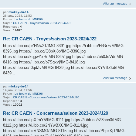
Aller au message
par
mickey-du-14
28 janv. 2024, 11:53
Forum :
Le forum du MNK96
Sujet :
CR CAEN - Troyes/saison 2023-2024/J22
Réponses :
4
Vues :
11407
Re: CR CAEN - Troyes/saison 2023-2024/J22
https://i.ibb.co/pZHNw21/IMG-8391.jpg https://i.ibb.co/HrGr7vM/IMG-
8395.jpg https://i.ibb.co/Q8pXj8b/IMG-8396.jpg
https://i.ibb.co/kqgwYxH/IMG-8397.jpg https://i.ibb.co/b50JsVd/IMG-
8416.jpg https://i.ibb.co/b7Sgxvj/IMG-8418.jpg
https://i.ibb.co/f0qdZvM/IMG-8429.jpg https://i.ibb.co/XYVBZkd/IMG-
8439...
Aller au message
par
mickey-du-14
14 janv. 2024, 11:56
Forum :
Le forum du MNK96
Sujet :
CR CAEN - Concarneau/saison 2023-2024/J20
Réponses :
3
Vues :
10092
Re: CR CAEN - Concarneau/saison 2023-2024/J20
https://i.ibb.co/qsXfmY5/IMG-8111.jpg https://i.ibb.co/rZ3hbn3/IMG-
8112.jpg https://i.ibb.co/2NYwBXC/IMG-8114.jpg
https://i.ibb.co/bzVNSMG/IMG-8115.jpg https://i.ibb.co/PhpxKjT/IMG-