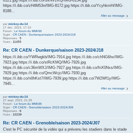
8121.jpg https://i.ibb.co/GxNVzKQ/IMG-8154.jpg
https://i.ibb.co/zH4M53n/IMG-8172.jpg https://i.ibb.co/YcyhkmH/IMG-
8188...
Aller au message
par
mickey-du-14
17 déc. 2023, 17:10
Forum :
Le forum du MNK96
Sujet :
CR CAEN - Dunkerque/saison 2023-2024/J18
Réponses :
5
Vues :
11455
Re: CR CAEN - Dunkerque/saison 2023-2024/J18
https://i.ibb.co/YWRwgkb/IMG-7914.jpg https://i.ibb.co/chNG6hx/IMG-
7923.jpg https://i.ibb.co/stRcKMQ/IMG-7926.jpg
https://i.ibb.co/c36mWXJ/IMG-7927.jpg https://i.ibb.co/fnX0Nxs/IMG-
7929.jpg https://i.ibb.co/QmcWcjc/IMG-7930.jpg
https://i.ibb.co/n0hKst7/IMG-7939.jpg https://i.ibb.co/7W2Wf1y/IMG-
7945...
Aller au message
par
mickey-du-14
27 sept. 2023, 21:26
Forum :
Le forum du MNK96
Sujet :
CR CAEN - Grenoble/saison 2023-2024/J08
Réponses :
6
Vues :
10239
Re: CR CAEN - Grenoble/saison 2023-2024/J07
C'est le PC sécurité de la vidéo qui a prévenu les stadiers dans le stade