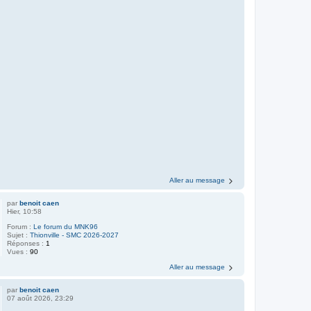
Aller au message
par
benoit caen
Hier, 10:58
Forum :
Le forum du MNK96
Sujet :
Thionville - SMC 2026-2027
Réponses :
1
Vues :
90
Aller au message
par
benoit caen
07 août 2026, 23:29