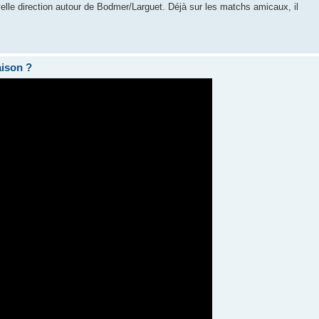
le direction autour de Bodmer/Larguet. Déjà sur les matchs amicaux, il
aison ?