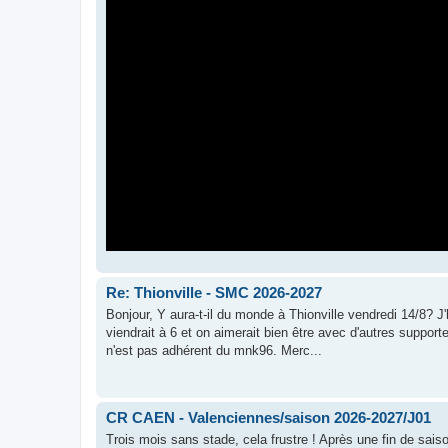
Re: Thionville - SMC 2026-2027
Bonjour, Y aura-t-il du monde à Thionville vendredi 14/8? J'
viendrait à 6 et on aimerait bien être avec d'autres support
n'est pas adhérent du mnk96. Merc...
CR CAEN - Valenciennes/saison 2026-2027/J01
Trois mois sans stade, cela frustre ! Après une fin de sais