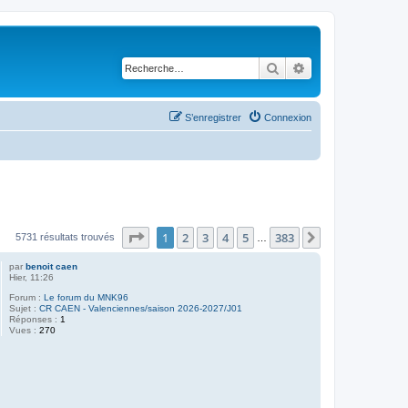
Rechercher
Recherche avancé
S’enregistrer
Connexion
Page
1
sur
383
1
2
3
4
5
383
Suivante
5731 résultats trouvés
…
par
benoit caen
Hier, 11:26
Forum :
Le forum du MNK96
Sujet :
CR CAEN - Valenciennes/saison 2026-2027/J01
Réponses :
1
Vues :
270