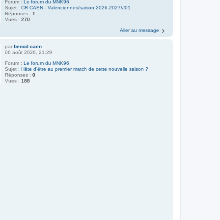
Forum :
Le forum du MNK96
Sujet :
CR CAEN - Valenciennes/saison 2026-2027/J01
Réponses :
1
Vues :
270
Aller au message
par
benoit caen
06 août 2026, 21:29
Forum :
Le forum du MNK96
Sujet :
Hâte d'être au premier match de cette nouvelle saison ?
Réponses :
0
Vues :
188