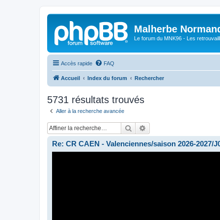
Malherbe Norman
Le forum du MNK96 - Les retrouvaill
Accès rapide
FAQ
Accueil
Index du forum
Rechercher
5731 résultats trouvés
Aller à la recherche avancée
Rechercher
Recherche avancée
Re: CR CAEN - Valenciennes/saison 2026-2027/J