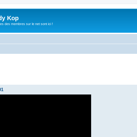
dy Kop
es des membres sur le net sont ici !
01