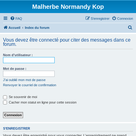
Malherbe Normandy Kop
FAQ
S’enregistrer
Connexion
R
Accueil
Index du forum
e
Vous devez être connecté pour citer des messages dans ce
c
forum.
h
Nom d’utilisateur :
e
r
Mot de passe :
c
h
J’ai oublié mon mot de passe
Renvoyer le courriel de confirmation
e
r
Se souvenir de moi
Cacher mon statut en ligne pour cette session
S’ENREGISTRER
Vous devez être enregistré pour vous connecter. L’enregistrement ne prend