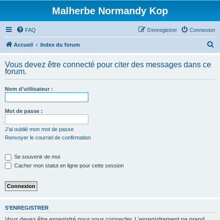
Malherbe Normandy Kop
FAQ
S’enregistrer
Connexion
R
Accueil
Index du forum
e
Vous devez être connecté pour citer des messages dans ce
c
forum.
h
Nom d’utilisateur :
e
r
Mot de passe :
c
h
J’ai oublié mon mot de passe
Renvoyer le courriel de confirmation
e
r
Se souvenir de moi
Cacher mon statut en ligne pour cette session
S’ENREGISTRER
Vous devez être enregistré pour vous connecter. L’enregistrement ne prend