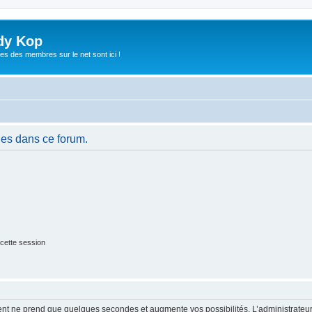
dy Kop
es des membres sur le net sont ici !
es dans ce forum.
cette session
ment ne prend que quelques secondes et augmente vos possibilités. L’administrate