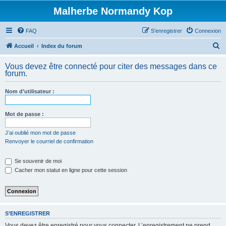
Malherbe Normandy Kop
FAQ
S’enregistrer
Connexion
R
Accueil
Index du forum
e
Vous devez être connecté pour citer des messages dans ce
c
forum.
h
Nom d’utilisateur :
e
r
Mot de passe :
c
h
J’ai oublié mon mot de passe
Renvoyer le courriel de confirmation
e
r
Se souvenir de moi
Cacher mon statut en ligne pour cette session
S’ENREGISTRER
Vous devez être enregistré pour vous connecter. L’enregistrement ne prend