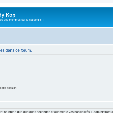
dy Kop
es des membres sur le net sont ici !
es dans ce forum.
cette session
ment ne prend que quelques secondes et augmente vos possibilités. L’administrate