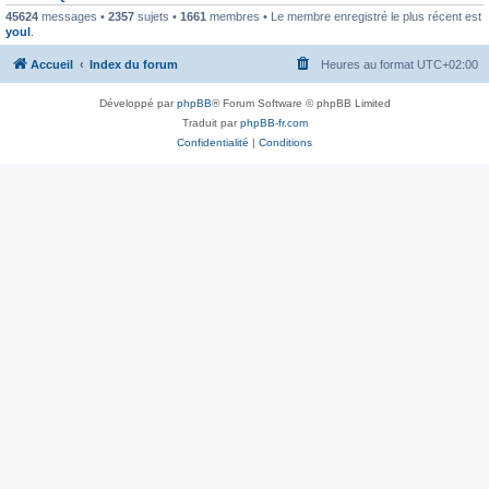
45624
messages •
2357
sujets •
1661
membres • Le membre enregistré le plus récent est
youl
.
Accueil
Index du forum
Heures au format
UTC+02:00
Développé par
phpBB
® Forum Software © phpBB Limited
Traduit par
phpBB-fr.com
Confidentialité
|
Conditions