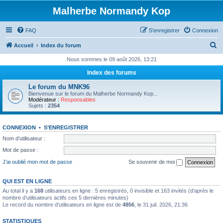
Malherbe Normandy Kop
FAQ
S’enregistrer
Connexion
R
Accueil
Index du forum
e
Nous sommes le 09 août 2026, 13:21
c
Index des forums
h
Le forum du MNK96
e
Bienvenue sur le forum du Malherbe Normandy Kop...
Modérateur :
Responsables
r
Sujets :
2354
c
CONNEXION
•
S’ENREGISTRER
h
Nom d’utilisateur :
e
Mot de passe :
r
J’ai oublié mon mot de passe
Se souvenir de moi
QUI EST EN LIGNE
Au total il y a
168
utilisateurs en ligne : 5 enregistrés, 0 invisible et 163 invités (d’après le
nombre d’utilisateurs actifs ces 5 dernières minutes)
Le record du nombre d’utilisateurs en ligne est de
4856
, le 31 juil. 2026, 21:36
STATISTIQUES