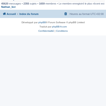
45620
messages •
2355
sujets •
1659
membres • Le membre enregistré le plus récent est
Nathan_bcr
.
Accueil
Index du forum
Heures au format
UTC+02:00
Développé par
phpBB
® Forum Software © phpBB Limited
Traduit par
phpBB-fr.com
Confidentialité
|
Conditions