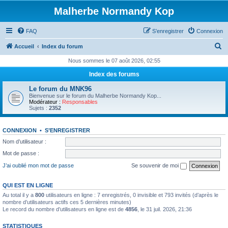
Malherbe Normandy Kop
FAQ
S’enregistrer
Connexion
R
Accueil
Index du forum
e
Nous sommes le 07 août 2026, 02:55
c
Index des forums
h
Le forum du MNK96
e
Bienvenue sur le forum du Malherbe Normandy Kop...
Modérateur :
Responsables
r
Sujets :
2352
c
CONNEXION
•
S’ENREGISTRER
h
Nom d’utilisateur :
e
Mot de passe :
r
J’ai oublié mon mot de passe
Se souvenir de moi
QUI EST EN LIGNE
Au total il y a
800
utilisateurs en ligne : 7 enregistrés, 0 invisible et 793 invités (d’après le
nombre d’utilisateurs actifs ces 5 dernières minutes)
Le record du nombre d’utilisateurs en ligne est de
4856
, le 31 juil. 2026, 21:36
STATISTIQUES