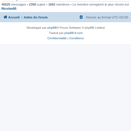
45625
messages •
2358
sujets •
1662
membres • Le membre enregistré le plus récent est
Nicolas66
.
Accueil
Index du forum
Heures au format
UTC+02:00
Développé par
phpBB
® Forum Software © phpBB Limited
Traduit par
phpBB-fr.com
Confidentialité
|
Conditions