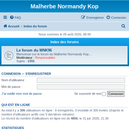
Malherbe Normandy Kop
FAQ
S’enregistrer
Connexion
R
Accueil
Index du forum
e
Nous sommes le 09 août 2026, 08:49
c
Index des forums
h
Le forum du MNK96
e
Bienvenue sur le forum du Malherbe Normandy Kop...
Modérateur :
Responsables
r
Sujets :
2355
c
CONNEXION
•
S’ENREGISTRER
h
Nom d’utilisateur :
e
Mot de passe :
r
J’ai oublié mon mot de passe
Se souvenir de moi
QUI EST EN LIGNE
Au total il y a
306
utilisateurs en ligne : 6 enregistrés, 0 invisible et 300 invités (d’après le
nombre d’utilisateurs actifs ces 5 dernières minutes)
Le record du nombre d’utilisateurs en ligne est de
4856
, le 31 juil. 2026, 21:36
STATISTIQUES