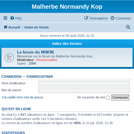
Malherbe Normandy Kop
FAQ
S’enregistrer
Connexion
R
Accueil
Index du forum
e
Nous sommes le 09 août 2026, 01:32
c
Index des forums
h
Le forum du MNK96
e
Bienvenue sur le forum du Malherbe Normandy Kop...
Modérateur :
Responsables
r
Sujets :
2354
c
CONNEXION
•
S’ENREGISTRER
h
Nom d’utilisateur :
e
Mot de passe :
r
J’ai oublié mon mot de passe
Se souvenir de moi
QUI EST EN LIGNE
Au total il y a
617
utilisateurs en ligne : 7 enregistrés, 0 invisible et 610 invités (d’après le
nombre d’utilisateurs actifs ces 5 dernières minutes)
Le record du nombre d’utilisateurs en ligne est de
4856
, le 31 juil. 2026, 21:36
STATISTIQUES