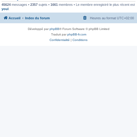
45624
messages •
2357
sujets •
1661
membres • Le membre enregistré le plus récent est
youl
.
Accueil
Index du forum
Heures au format
UTC+02:00
Développé par
phpBB
® Forum Software © phpBB Limited
Traduit par
phpBB-fr.com
Confidentialité
|
Conditions