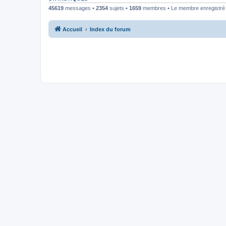
45619
messages •
2354
sujets •
1659
membres • Le membre enregistré l
Accueil
Index du forum