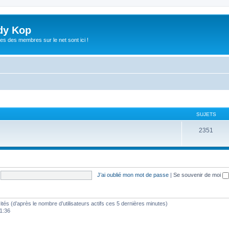
dy Kop
es des membres sur le net sont ici !
SUJETS
2351
J’ai oublié mon mot de passe
|
Se souvenir de moi
nvités (d’après le nombre d’utilisateurs actifs ces 5 dernières minutes)
21:36