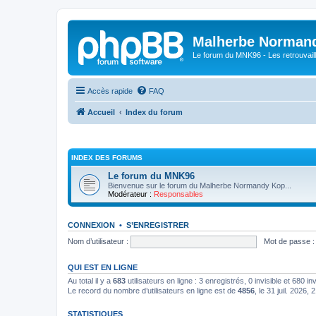
Malherbe Norman
Le forum du MNK96 - Les retrouvaill
Accès rapide
FAQ
Accueil
Index du forum
INDEX DES FORUMS
Le forum du MNK96
Bienvenue sur le forum du Malherbe Normandy Kop...
Modérateur :
Responsables
CONNEXION
•
S’ENREGISTRER
Nom d’utilisateur :
Mot de passe :
QUI EST EN LIGNE
Au total il y a
683
utilisateurs en ligne : 3 enregistrés, 0 invisible et 680 i
Le record du nombre d’utilisateurs en ligne est de
4856
, le 31 juil. 2026, 
STATISTIQUES