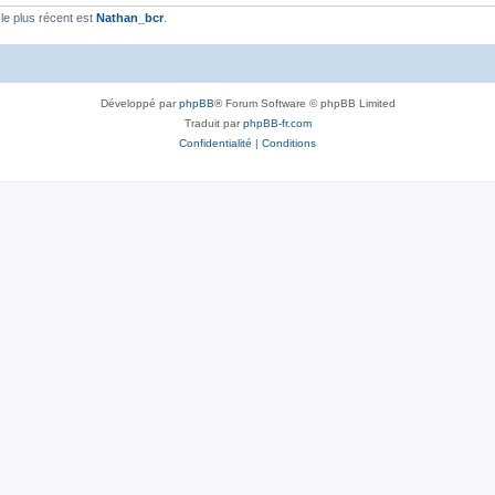
e plus récent est
Nathan_bcr
.
Développé par
phpBB
® Forum Software © phpBB Limited
Traduit par
phpBB-fr.com
Confidentialité
|
Conditions