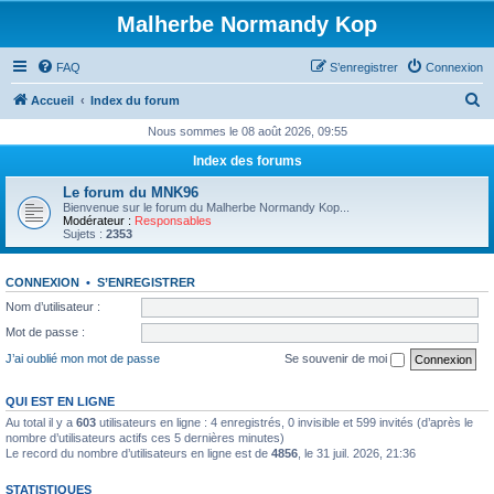
Malherbe Normandy Kop
FAQ
S’enregistrer
Connexion
R
Accueil
Index du forum
e
Nous sommes le 08 août 2026, 09:55
c
Index des forums
h
Le forum du MNK96
e
Bienvenue sur le forum du Malherbe Normandy Kop...
Modérateur :
Responsables
r
Sujets :
2353
c
CONNEXION
•
S’ENREGISTRER
h
Nom d’utilisateur :
e
Mot de passe :
r
J’ai oublié mon mot de passe
Se souvenir de moi
QUI EST EN LIGNE
Au total il y a
603
utilisateurs en ligne : 4 enregistrés, 0 invisible et 599 invités (d’après le
nombre d’utilisateurs actifs ces 5 dernières minutes)
Le record du nombre d’utilisateurs en ligne est de
4856
, le 31 juil. 2026, 21:36
STATISTIQUES