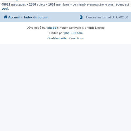
45621
messages •
2356
sujets •
1661
membres • Le membre enregistré le plus récent est
youl
.
Accueil
Index du forum
Heures au format
UTC+02:00
Développé par
phpBB
® Forum Software © phpBB Limited
Traduit par
phpBB-fr.com
Confidentialité
|
Conditions