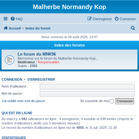
Malherbe Normandy Kop
FAQ
S’enregistrer
Connexion
R
Accueil
Index du forum
e
Nous sommes le 06 août 2026, 23:47
c
Index des forums
h
Le forum du MNK96
e
Bienvenue sur le forum du Malherbe Normandy Kop...
Modérateur :
Responsables
r
Sujets :
2352
c
CONNEXION
•
S’ENREGISTRER
h
Nom d’utilisateur :
e
Mot de passe :
r
J’ai oublié mon mot de passe
Se souvenir de moi
QUI EST EN LIGNE
Au total il y a
942
utilisateurs en ligne : 4 enregistrés, 0 invisible et 938 invités (d’après le
nombre d’utilisateurs actifs ces 5 dernières minutes)
Le record du nombre d’utilisateurs en ligne est de
4856
, le 31 juil. 2026, 21:36
STATISTIQUES