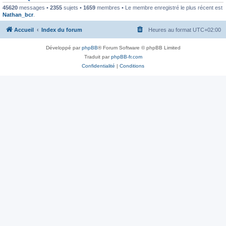
45620
messages •
2355
sujets •
1659
membres • Le membre enregistré le plus récent est
Nathan_bcr
.
Accueil
Index du forum
Heures au format
UTC+02:00
Développé par
phpBB
® Forum Software © phpBB Limited
Traduit par
phpBB-fr.com
Confidentialité
|
Conditions