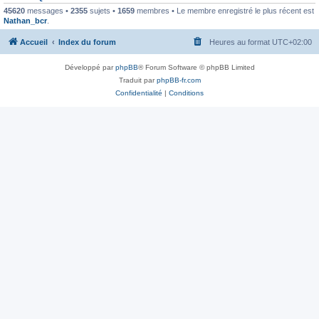
45620
messages •
2355
sujets •
1659
membres • Le membre enregistré le plus récent est
Nathan_bcr
.
Accueil
Index du forum
Heures au format
UTC+02:00
Développé par
phpBB
® Forum Software © phpBB Limited
Traduit par
phpBB-fr.com
Confidentialité
|
Conditions