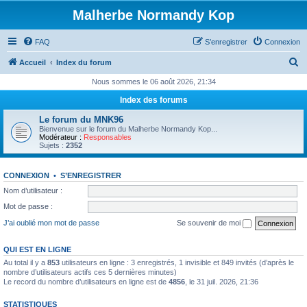
Malherbe Normandy Kop
FAQ
S’enregistrer
Connexion
R
Accueil
Index du forum
e
Nous sommes le 06 août 2026, 21:34
c
Index des forums
h
Le forum du MNK96
e
Bienvenue sur le forum du Malherbe Normandy Kop...
Modérateur :
Responsables
r
Sujets :
2352
c
CONNEXION
•
S’ENREGISTRER
h
Nom d’utilisateur :
e
Mot de passe :
r
J’ai oublié mon mot de passe
Se souvenir de moi
QUI EST EN LIGNE
Au total il y a
853
utilisateurs en ligne : 3 enregistrés, 1 invisible et 849 invités (d’après le
nombre d’utilisateurs actifs ces 5 dernières minutes)
Le record du nombre d’utilisateurs en ligne est de
4856
, le 31 juil. 2026, 21:36
STATISTIQUES