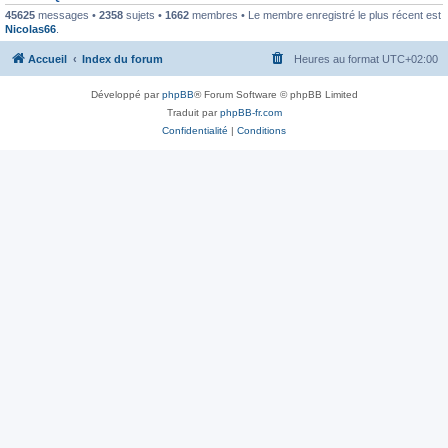
45625
messages •
2358
sujets •
1662
membres • Le membre enregistré le plus récent est
Nicolas66
.
Accueil
Index du forum
Heures au format
UTC+02:00
Développé par
phpBB
® Forum Software © phpBB Limited
Traduit par
phpBB-fr.com
Confidentialité
|
Conditions