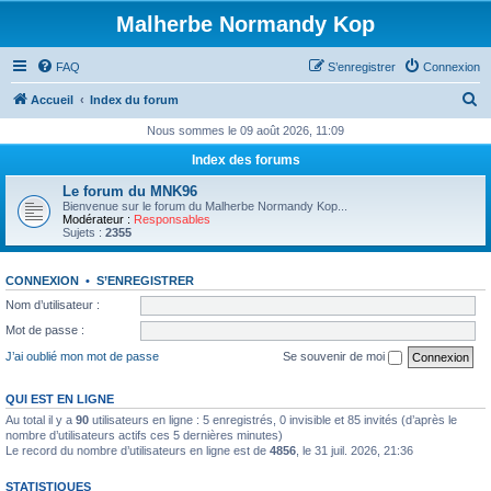
Malherbe Normandy Kop
FAQ
S’enregistrer
Connexion
R
Accueil
Index du forum
e
Nous sommes le 09 août 2026, 11:09
c
Index des forums
h
Le forum du MNK96
e
Bienvenue sur le forum du Malherbe Normandy Kop...
Modérateur :
Responsables
r
Sujets :
2355
c
CONNEXION
•
S’ENREGISTRER
h
Nom d’utilisateur :
e
Mot de passe :
r
J’ai oublié mon mot de passe
Se souvenir de moi
QUI EST EN LIGNE
Au total il y a
90
utilisateurs en ligne : 5 enregistrés, 0 invisible et 85 invités (d’après le
nombre d’utilisateurs actifs ces 5 dernières minutes)
Le record du nombre d’utilisateurs en ligne est de
4856
, le 31 juil. 2026, 21:36
STATISTIQUES