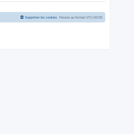
s
a
g
e
Supprimer les cookies
Heures au format
UTC+02:00