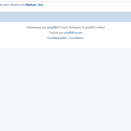
e plus récent est
Nathan_bcr
.
Développé par
phpBB
® Forum Software © phpBB Limited
Traduit par
phpBB-fr.com
Confidentialité
|
Conditions