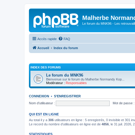
Malherbe Norman
Le forum du MNK96 - Les retrouvaill
Accès rapide
FAQ
Accueil
Index du forum
INDEX DES FORUMS
Le forum du MNK96
Bienvenue sur le forum du Malherbe Normandy Kop...
Modérateur :
Responsables
CONNEXION
•
S’ENREGISTRER
Nom d’utilisateur :
Mot de passe :
QUI EST EN LIGNE
Au total il y a
306
utilisateurs en ligne : 5 enregistrés, 0 invisible et 301 i
Le record du nombre d’utilisateurs en ligne est de
4856
, le 31 juil. 2026, 
STATISTIQUES