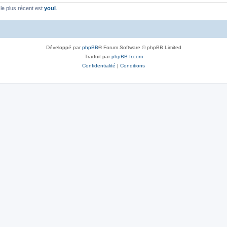
e plus récent est
youl
.
Développé par
phpBB
® Forum Software © phpBB Limited
Traduit par
phpBB-fr.com
Confidentialité
|
Conditions