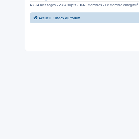
45624
messages •
2357
sujets •
1661
membres • Le membre enregistré l
Accueil
Index du forum