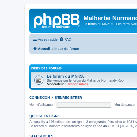
Malherbe Norman
Le forum du MNK96 - Les retrouvaill
Accès rapide
FAQ
Accueil
Index du forum
INDEX DES FORUMS
Le forum du MNK96
Bienvenue sur le forum du Malherbe Normandy Kop...
Modérateur :
Responsables
CONNEXION
•
S’ENREGISTRER
Nom d’utilisateur :
Mot de passe :
QUI EST EN LIGNE
Au total il y a
196
utilisateurs en ligne : 3 enregistrés, 0 invisible et 193 i
Le record du nombre d’utilisateurs en ligne est de
4856
, le 31 juil. 2026, 
STATISTIQUES