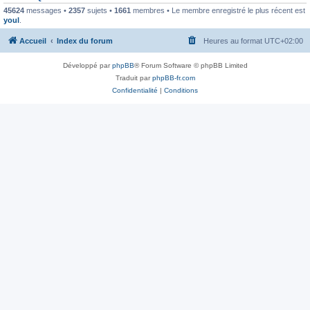
45624
messages •
2357
sujets •
1661
membres • Le membre enregistré le plus récent est
youl
.
Accueil
Index du forum
Heures au format
UTC+02:00
Développé par
phpBB
® Forum Software © phpBB Limited
Traduit par
phpBB-fr.com
Confidentialité
|
Conditions