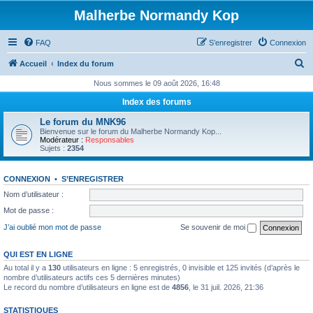
Malherbe Normandy Kop
FAQ
S’enregistrer
Connexion
R
Accueil
Index du forum
e
Nous sommes le 09 août 2026, 16:48
c
Index des forums
h
Le forum du MNK96
e
Bienvenue sur le forum du Malherbe Normandy Kop...
Modérateur :
Responsables
r
Sujets :
2354
c
CONNEXION
•
S’ENREGISTRER
h
Nom d’utilisateur :
e
Mot de passe :
r
J’ai oublié mon mot de passe
Se souvenir de moi
QUI EST EN LIGNE
Au total il y a
130
utilisateurs en ligne : 5 enregistrés, 0 invisible et 125 invités (d’après le
nombre d’utilisateurs actifs ces 5 dernières minutes)
Le record du nombre d’utilisateurs en ligne est de
4856
, le 31 juil. 2026, 21:36
STATISTIQUES