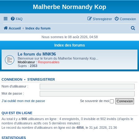
Malherbe Normandy Kop
FAQ
S’enregistrer
Connexion
R
Accueil
Index du forum
e
Nous sommes le 08 août 2026, 04:58
c
Index des forums
h
Le forum du MNK96
e
Bienvenue sur le forum du Malherbe Normandy Kop...
Modérateur :
Responsables
r
Sujets :
2353
c
CONNEXION
•
S’ENREGISTRER
h
Nom d’utilisateur :
e
Mot de passe :
r
J’ai oublié mon mot de passe
Se souvenir de moi
QUI EST EN LIGNE
Au total il y a
906
utilisateurs en ligne : 4 enregistrés, 0 invisible et 902 invités (d’après le
nombre d’utilisateurs actifs ces 5 dernières minutes)
Le record du nombre d’utilisateurs en ligne est de
4856
, le 31 juil. 2026, 21:36
STATISTIQUES