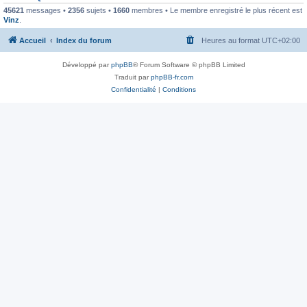
45621
messages •
2356
sujets •
1660
membres • Le membre enregistré le plus récent est
Vinz
.
Accueil
Index du forum
Heures au format
UTC+02:00
Développé par
phpBB
® Forum Software © phpBB Limited
Traduit par
phpBB-fr.com
Confidentialité
|
Conditions