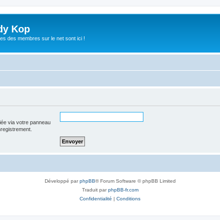
dy Kop
es des membres sur le net sont ici !
iée via votre panneau
enregistrement.
Développé par
phpBB
® Forum Software © phpBB Limited
Traduit par
phpBB-fr.com
Confidentialité
|
Conditions