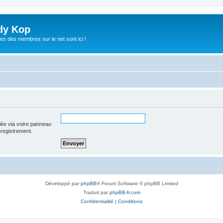
dy Kop
es des membres sur le net sont ici !
iée via votre panneau
enregistrement.
Développé par
phpBB
® Forum Software © phpBB Limited
Traduit par
phpBB-fr.com
Confidentialité
|
Conditions