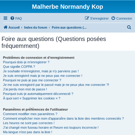
Malherbe Normandy Kop
FAQ
S’enregistrer
Connexion
R
Accueil
Index du forum
Foire aux questions (Questions posées fréquemment)
e
Foire aux questions (Questions posées
c
fréquemment)
h
e
Problèmes de connexion et d’enregistrement
Pourquoi dois-je m’enregistrer ?
r
Que signifie COPPA ?
c
Je souhaite m’enregistrer, mais je n’y parviens pas !
Je suis enregistré mais je ne peux pas me connecter !
h
Pourquoi ne puis-je pas me connecter ?
Je me suis enregistré par le passé mais je ne peux plus me connecter ?!
e
J’ai perdu mon mot de passe !
r
Pourquoi suis-je automatiquement déconnecté ?
À quoi sert « Supprimer les cookies » ?
Paramètres et préférences de l’utilisateur
Comment modifier mes paramètres ?
Comment empêcher mon nom d’apparaître dans la liste des membres connectés ?
Les heures ne sont pas correctes !
J’ai changé mon fuseau horaire et l’heure est toujours incorrecte !
Ma langue n’est pas dans la liste !