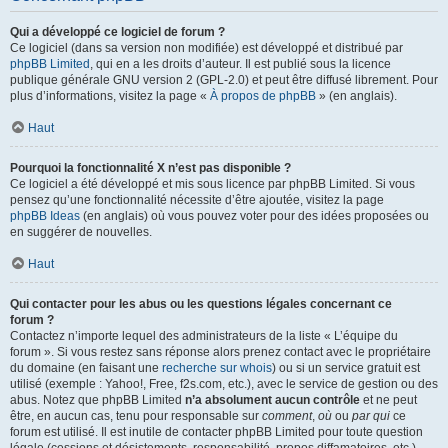
Qui a développé ce logiciel de forum ?
Ce logiciel (dans sa version non modifiée) est développé et distribué par
phpBB Limited
, qui en a les droits d’auteur. Il est publié sous la licence
publique générale GNU version 2 (GPL-2.0) et peut être diffusé librement. Pour
plus d’informations, visitez la page «
À propos de phpBB
» (en anglais).
Haut
Pourquoi la fonctionnalité X n’est pas disponible ?
Ce logiciel a été développé et mis sous licence par phpBB Limited. Si vous
pensez qu’une fonctionnalité nécessite d’être ajoutée, visitez la page
phpBB Ideas
(en anglais) où vous pouvez voter pour des idées proposées ou
en suggérer de nouvelles.
Haut
Qui contacter pour les abus ou les questions légales concernant ce
forum ?
Contactez n’importe lequel des administrateurs de la liste « L’équipe du
forum ». Si vous restez sans réponse alors prenez contact avec le propriétaire
du domaine (en faisant une
recherche sur whois
) ou si un service gratuit est
utilisé (exemple : Yahoo!, Free, f2s.com, etc.), avec le service de gestion ou des
abus. Notez que phpBB Limited
n’a absolument aucun contrôle
et ne peut
être, en aucun cas, tenu pour responsable sur
comment
,
où
ou
par qui
ce
forum est utilisé. Il est inutile de contacter phpBB Limited pour toute question