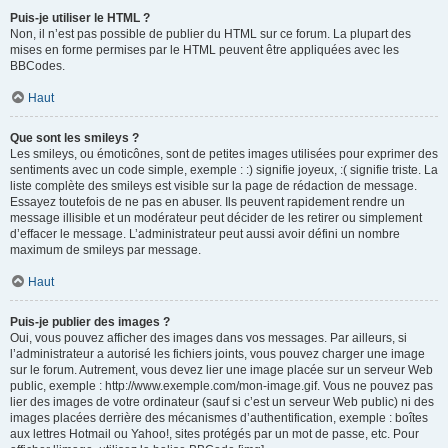
Puis-je utiliser le HTML ?
Non, il n’est pas possible de publier du HTML sur ce forum. La plupart des
mises en forme permises par le HTML peuvent être appliquées avec les
BBCodes.
Haut
Que sont les smileys ?
Les smileys, ou émoticônes, sont de petites images utilisées pour exprimer des
sentiments avec un code simple, exemple : :) signifie joyeux, :( signifie triste. La
liste complète des smileys est visible sur la page de rédaction de message.
Essayez toutefois de ne pas en abuser. Ils peuvent rapidement rendre un
message illisible et un modérateur peut décider de les retirer ou simplement
d’effacer le message. L’administrateur peut aussi avoir défini un nombre
maximum de smileys par message.
Haut
Puis-je publier des images ?
Oui, vous pouvez afficher des images dans vos messages. Par ailleurs, si
l’administrateur a autorisé les fichiers joints, vous pouvez charger une image
sur le forum. Autrement, vous devez lier une image placée sur un serveur Web
public, exemple : http://www.exemple.com/mon-image.gif. Vous ne pouvez pas
lier des images de votre ordinateur (sauf si c’est un serveur Web public) ni des
images placées derrière des mécanismes d’authentification, exemple : boîtes
aux lettres Hotmail ou Yahoo!, sites protégés par un mot de passe, etc. Pour