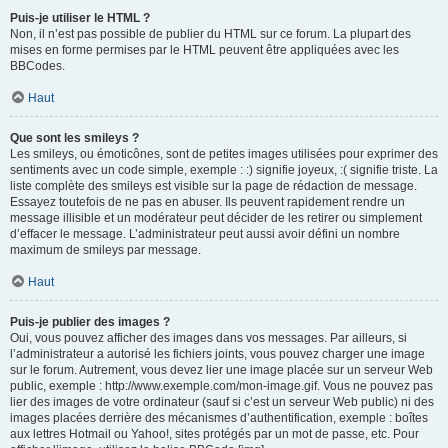
Puis-je utiliser le HTML ?
Non, il n’est pas possible de publier du HTML sur ce forum. La plupart des
mises en forme permises par le HTML peuvent être appliquées avec les
BBCodes.
Haut
Que sont les smileys ?
Les smileys, ou émoticônes, sont de petites images utilisées pour exprimer des
sentiments avec un code simple, exemple : :) signifie joyeux, :( signifie triste. La
liste complète des smileys est visible sur la page de rédaction de message.
Essayez toutefois de ne pas en abuser. Ils peuvent rapidement rendre un
message illisible et un modérateur peut décider de les retirer ou simplement
d’effacer le message. L’administrateur peut aussi avoir défini un nombre
maximum de smileys par message.
Haut
Puis-je publier des images ?
Oui, vous pouvez afficher des images dans vos messages. Par ailleurs, si
l’administrateur a autorisé les fichiers joints, vous pouvez charger une image
sur le forum. Autrement, vous devez lier une image placée sur un serveur Web
public, exemple : http://www.exemple.com/mon-image.gif. Vous ne pouvez pas
lier des images de votre ordinateur (sauf si c’est un serveur Web public) ni des
images placées derrière des mécanismes d’authentification, exemple : boîtes
aux lettres Hotmail ou Yahoo!, sites protégés par un mot de passe, etc. Pour