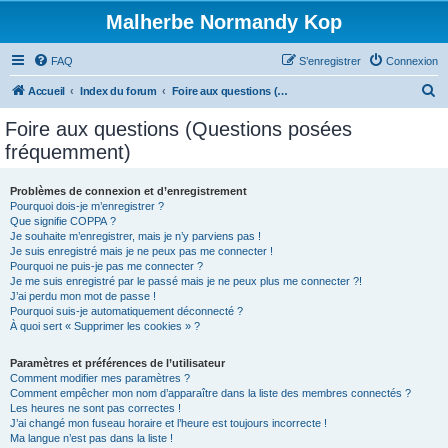
Malherbe Normandy Kop
FAQ
S’enregistrer
Connexion
R
Accueil
Index du forum
Foire aux questions (Questions posées fréquemment)
e
Foire aux questions (Questions posées
c
fréquemment)
h
e
Problèmes de connexion et d’enregistrement
Pourquoi dois-je m’enregistrer ?
r
Que signifie COPPA ?
c
Je souhaite m’enregistrer, mais je n’y parviens pas !
Je suis enregistré mais je ne peux pas me connecter !
h
Pourquoi ne puis-je pas me connecter ?
Je me suis enregistré par le passé mais je ne peux plus me connecter ?!
e
J’ai perdu mon mot de passe !
r
Pourquoi suis-je automatiquement déconnecté ?
À quoi sert « Supprimer les cookies » ?
Paramètres et préférences de l’utilisateur
Comment modifier mes paramètres ?
Comment empêcher mon nom d’apparaître dans la liste des membres connectés ?
Les heures ne sont pas correctes !
J’ai changé mon fuseau horaire et l’heure est toujours incorrecte !
Ma langue n’est pas dans la liste !