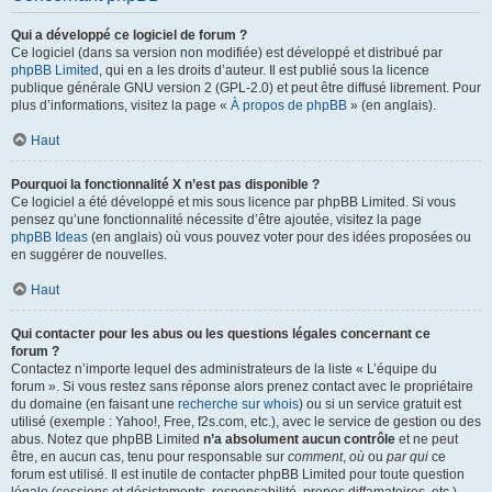
Qui a développé ce logiciel de forum ?
Ce logiciel (dans sa version non modifiée) est développé et distribué par
phpBB Limited
, qui en a les droits d’auteur. Il est publié sous la licence
publique générale GNU version 2 (GPL-2.0) et peut être diffusé librement. Pour
plus d’informations, visitez la page «
À propos de phpBB
» (en anglais).
Haut
Pourquoi la fonctionnalité X n’est pas disponible ?
Ce logiciel a été développé et mis sous licence par phpBB Limited. Si vous
pensez qu’une fonctionnalité nécessite d’être ajoutée, visitez la page
phpBB Ideas
(en anglais) où vous pouvez voter pour des idées proposées ou
en suggérer de nouvelles.
Haut
Qui contacter pour les abus ou les questions légales concernant ce
forum ?
Contactez n’importe lequel des administrateurs de la liste « L’équipe du
forum ». Si vous restez sans réponse alors prenez contact avec le propriétaire
du domaine (en faisant une
recherche sur whois
) ou si un service gratuit est
utilisé (exemple : Yahoo!, Free, f2s.com, etc.), avec le service de gestion ou des
abus. Notez que phpBB Limited
n’a absolument aucun contrôle
et ne peut
être, en aucun cas, tenu pour responsable sur
comment
,
où
ou
par qui
ce
forum est utilisé. Il est inutile de contacter phpBB Limited pour toute question