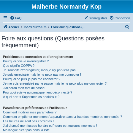
Malherbe Normandy Kop
FAQ
S’enregistrer
Connexion
R
Accueil
Index du forum
Foire aux questions (Questions posées fréquemment)
e
Foire aux questions (Questions posées
c
fréquemment)
h
e
Problèmes de connexion et d’enregistrement
Pourquoi dois-je m’enregistrer ?
r
Que signifie COPPA ?
c
Je souhaite m’enregistrer, mais je n’y parviens pas !
Je suis enregistré mais je ne peux pas me connecter !
h
Pourquoi ne puis-je pas me connecter ?
Je me suis enregistré par le passé mais je ne peux plus me connecter ?!
e
J’ai perdu mon mot de passe !
r
Pourquoi suis-je automatiquement déconnecté ?
À quoi sert « Supprimer les cookies » ?
Paramètres et préférences de l’utilisateur
Comment modifier mes paramètres ?
Comment empêcher mon nom d’apparaître dans la liste des membres connectés ?
Les heures ne sont pas correctes !
J’ai changé mon fuseau horaire et l’heure est toujours incorrecte !
Ma langue n’est pas dans la liste !