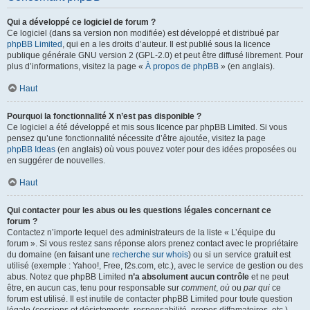
Qui a développé ce logiciel de forum ?
Ce logiciel (dans sa version non modifiée) est développé et distribué par
phpBB Limited
, qui en a les droits d’auteur. Il est publié sous la licence
publique générale GNU version 2 (GPL-2.0) et peut être diffusé librement. Pour
plus d’informations, visitez la page «
À propos de phpBB
» (en anglais).
Haut
Pourquoi la fonctionnalité X n’est pas disponible ?
Ce logiciel a été développé et mis sous licence par phpBB Limited. Si vous
pensez qu’une fonctionnalité nécessite d’être ajoutée, visitez la page
phpBB Ideas
(en anglais) où vous pouvez voter pour des idées proposées ou
en suggérer de nouvelles.
Haut
Qui contacter pour les abus ou les questions légales concernant ce
forum ?
Contactez n’importe lequel des administrateurs de la liste « L’équipe du
forum ». Si vous restez sans réponse alors prenez contact avec le propriétaire
du domaine (en faisant une
recherche sur whois
) ou si un service gratuit est
utilisé (exemple : Yahoo!, Free, f2s.com, etc.), avec le service de gestion ou des
abus. Notez que phpBB Limited
n’a absolument aucun contrôle
et ne peut
être, en aucun cas, tenu pour responsable sur
comment
,
où
ou
par qui
ce
forum est utilisé. Il est inutile de contacter phpBB Limited pour toute question