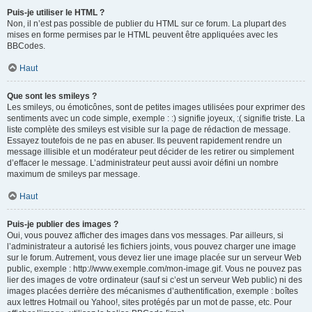
Puis-je utiliser le HTML ?
Non, il n’est pas possible de publier du HTML sur ce forum. La plupart des
mises en forme permises par le HTML peuvent être appliquées avec les
BBCodes.
Haut
Que sont les smileys ?
Les smileys, ou émoticônes, sont de petites images utilisées pour exprimer des
sentiments avec un code simple, exemple : :) signifie joyeux, :( signifie triste. La
liste complète des smileys est visible sur la page de rédaction de message.
Essayez toutefois de ne pas en abuser. Ils peuvent rapidement rendre un
message illisible et un modérateur peut décider de les retirer ou simplement
d’effacer le message. L’administrateur peut aussi avoir défini un nombre
maximum de smileys par message.
Haut
Puis-je publier des images ?
Oui, vous pouvez afficher des images dans vos messages. Par ailleurs, si
l’administrateur a autorisé les fichiers joints, vous pouvez charger une image
sur le forum. Autrement, vous devez lier une image placée sur un serveur Web
public, exemple : http://www.exemple.com/mon-image.gif. Vous ne pouvez pas
lier des images de votre ordinateur (sauf si c’est un serveur Web public) ni des
images placées derrière des mécanismes d’authentification, exemple : boîtes
aux lettres Hotmail ou Yahoo!, sites protégés par un mot de passe, etc. Pour