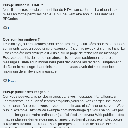
Puis-je utiliser le HTML ?
Non, il n’est pas possible de publier du HTML sur ce forum. La plupart des
mises en forme permises par le HTML peuvent être appliquées avec les
BBCodes.
Haut
Que sont les smileys ?
Les smileys, ou émoticônes, sont de petites images utilisées pour exprimer des
sentiments avec un code simple, exemple : :) signifie joyeux, :( signifie triste. La
liste complète des smileys est visible sur la page de rédaction de message.
Essayez toutefois de ne pas en abuser. Ils peuvent rapidement rendre un
message illisible et un modérateur peut décider de les retirer ou simplement
d’effacer le message. L’administrateur peut aussi avoir défini un nombre
maximum de smileys par message.
Haut
Puis-je publier des images ?
Oui, vous pouvez afficher des images dans vos messages. Par ailleurs, si
l’administrateur a autorisé les fichiers joints, vous pouvez charger une image
sur le forum. Autrement, vous devez lier une image placée sur un serveur Web
public, exemple : http://www.exemple.com/mon-image.gif. Vous ne pouvez pas
lier des images de votre ordinateur (sauf si c’est un serveur Web public) ni des
images placées derrière des mécanismes d’authentification, exemple : boîtes
aux lettres Hotmail ou Yahoo!, sites protégés par un mot de passe, etc. Pour