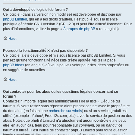
Qui a développé ce logiciel de forum ?
Ce logiciel (dans sa version non modifiée) est développé et distribué par
phpBB Limited
, qui en a les droits d’auteur. Il est publié sous la licence
publique générale GNU version 2 (GPL-2.0) et peut être diffusé librement. Pour
plus d’informations, visitez la page «
À propos de phpBB
» (en anglais).
Haut
Pourquoi la fonctionnalité X n’est pas disponible ?
Ce logiciel a été développé et mis sous licence par phpBB Limited. Si vous
pensez qu’une fonctionnalité nécessite d’être ajoutée, visitez la page
phpBB Ideas
(en anglais) où vous pouvez voter pour des idées proposées ou
en suggérer de nouvelles.
Haut
Qui contacter pour les abus ou les questions légales concernant ce
forum ?
Contactez n’importe lequel des administrateurs de la liste « L’équipe du
forum ». Si vous restez sans réponse alors prenez contact avec le propriétaire
du domaine (en faisant une
recherche sur whois
) ou si un service gratuit est
utilisé (exemple : Yahoo!, Free, f2s.com, etc.), avec le service de gestion ou des
abus. Notez que phpBB Limited
n’a absolument aucun contrôle
et ne peut
être, en aucun cas, tenu pour responsable sur
comment
,
où
ou
par qui
ce
forum est utilisé. Il est inutile de contacter phpBB Limited pour toute question