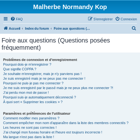
Malherbe Normandy Kop
FAQ
S’enregistrer
Connexion
R
Accueil
Index du forum
Foire aux questions (Questions posées fréquemment)
e
Foire aux questions (Questions posées
c
fréquemment)
h
e
Problèmes de connexion et d’enregistrement
Pourquoi dois-je m’enregistrer ?
r
Que signifie COPPA ?
c
Je souhaite m’enregistrer, mais je n’y parviens pas !
Je suis enregistré mais je ne peux pas me connecter !
h
Pourquoi ne puis-je pas me connecter ?
Je me suis enregistré par le passé mais je ne peux plus me connecter ?!
e
J’ai perdu mon mot de passe !
r
Pourquoi suis-je automatiquement déconnecté ?
À quoi sert « Supprimer les cookies » ?
Paramètres et préférences de l’utilisateur
Comment modifier mes paramètres ?
Comment empêcher mon nom d’apparaître dans la liste des membres connectés ?
Les heures ne sont pas correctes !
J’ai changé mon fuseau horaire et l’heure est toujours incorrecte !
Ma langue n’est pas dans la liste !