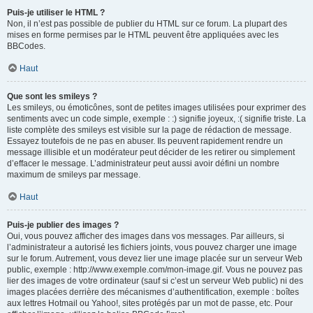
Puis-je utiliser le HTML ?
Non, il n’est pas possible de publier du HTML sur ce forum. La plupart des
mises en forme permises par le HTML peuvent être appliquées avec les
BBCodes.
Haut
Que sont les smileys ?
Les smileys, ou émoticônes, sont de petites images utilisées pour exprimer des
sentiments avec un code simple, exemple : :) signifie joyeux, :( signifie triste. La
liste complète des smileys est visible sur la page de rédaction de message.
Essayez toutefois de ne pas en abuser. Ils peuvent rapidement rendre un
message illisible et un modérateur peut décider de les retirer ou simplement
d’effacer le message. L’administrateur peut aussi avoir défini un nombre
maximum de smileys par message.
Haut
Puis-je publier des images ?
Oui, vous pouvez afficher des images dans vos messages. Par ailleurs, si
l’administrateur a autorisé les fichiers joints, vous pouvez charger une image
sur le forum. Autrement, vous devez lier une image placée sur un serveur Web
public, exemple : http://www.exemple.com/mon-image.gif. Vous ne pouvez pas
lier des images de votre ordinateur (sauf si c’est un serveur Web public) ni des
images placées derrière des mécanismes d’authentification, exemple : boîtes
aux lettres Hotmail ou Yahoo!, sites protégés par un mot de passe, etc. Pour