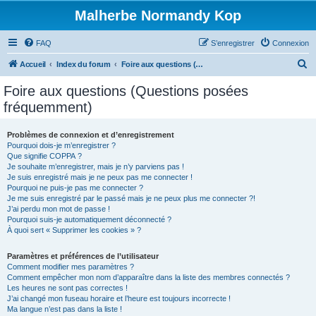
Malherbe Normandy Kop
FAQ
S’enregistrer
Connexion
R
Accueil
Index du forum
Foire aux questions (Questions posées fréquemment)
e
Foire aux questions (Questions posées
c
fréquemment)
h
e
Problèmes de connexion et d’enregistrement
Pourquoi dois-je m’enregistrer ?
r
Que signifie COPPA ?
c
Je souhaite m’enregistrer, mais je n’y parviens pas !
Je suis enregistré mais je ne peux pas me connecter !
h
Pourquoi ne puis-je pas me connecter ?
Je me suis enregistré par le passé mais je ne peux plus me connecter ?!
e
J’ai perdu mon mot de passe !
r
Pourquoi suis-je automatiquement déconnecté ?
À quoi sert « Supprimer les cookies » ?
Paramètres et préférences de l’utilisateur
Comment modifier mes paramètres ?
Comment empêcher mon nom d’apparaître dans la liste des membres connectés ?
Les heures ne sont pas correctes !
J’ai changé mon fuseau horaire et l’heure est toujours incorrecte !
Ma langue n’est pas dans la liste !