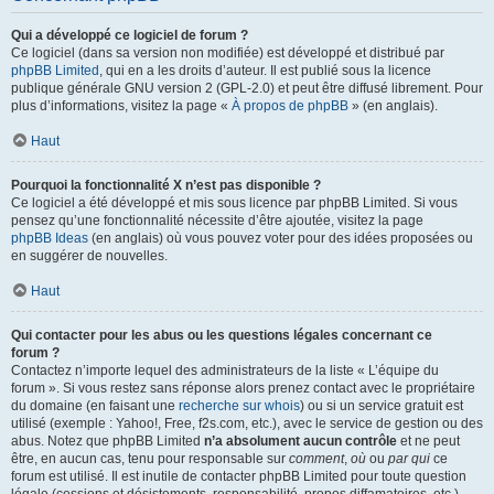
Qui a développé ce logiciel de forum ?
Ce logiciel (dans sa version non modifiée) est développé et distribué par
phpBB Limited
, qui en a les droits d’auteur. Il est publié sous la licence
publique générale GNU version 2 (GPL-2.0) et peut être diffusé librement. Pour
plus d’informations, visitez la page «
À propos de phpBB
» (en anglais).
Haut
Pourquoi la fonctionnalité X n’est pas disponible ?
Ce logiciel a été développé et mis sous licence par phpBB Limited. Si vous
pensez qu’une fonctionnalité nécessite d’être ajoutée, visitez la page
phpBB Ideas
(en anglais) où vous pouvez voter pour des idées proposées ou
en suggérer de nouvelles.
Haut
Qui contacter pour les abus ou les questions légales concernant ce
forum ?
Contactez n’importe lequel des administrateurs de la liste « L’équipe du
forum ». Si vous restez sans réponse alors prenez contact avec le propriétaire
du domaine (en faisant une
recherche sur whois
) ou si un service gratuit est
utilisé (exemple : Yahoo!, Free, f2s.com, etc.), avec le service de gestion ou des
abus. Notez que phpBB Limited
n’a absolument aucun contrôle
et ne peut
être, en aucun cas, tenu pour responsable sur
comment
,
où
ou
par qui
ce
forum est utilisé. Il est inutile de contacter phpBB Limited pour toute question