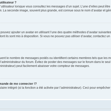
tilisateur ?
utilisateur lorsque vous consultez les messages d’un sujet. L’une d’elles peut êtr
rum. La seconde image, souvent plus grande, est connue sous le nom d’avatar et 
s pouvez ajouter un avatar en utilisant l’une des quatre méthodes d’avatar suivantes 
ont ils sont mis à disposition. Si vous ne pouvez pas utiliser d’avatar, contactez un
iquent le nombre de messages postés ou identifient certains membres tels que les 
ar l’administrateur du forum. Évitez de poster des messages sur le forum dans le seu
ministrateur) peut facilement abaisser votre compteur de messages.
mande de me connecter !?
re intégré (si la fonction a été activée par l’administrateur). Ceci pour empêcher l’u