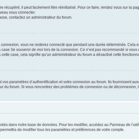
 récupéré, il peut facilement être réinitialisé. Pour ce faire, rendez vous sur la p
uveau vous connecter.
passe, contactez un administrateur du forum.
e connexion, vous ne resterez connecté que pendant une durée déterminée. Cela em
la case
Se souvenir de moi
lors de la connexion. Ce n’est pas recommandé si vous u
s cette case, cela signifie qu’un administrateur du forum a désactivé cette fonctionna
os paramètres d’authentification et votre connexion au forum. Ils fournissent aussi
teur du forum. Si vous rencontrez des problèmes de connexion ou de déconnexion, l
ockés dans notre base de données. Pour les modifier, accédez au
Panneau de l’util
 permettra de modifier tous les paramètres et préférences de votre compte.