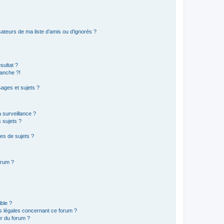
ateurs de ma liste d’amis ou d’ignorés ?
sultat ?
anche ?!
ages et sujets ?
a surveillance ?
 sujets ?
es de sujets ?
orum ?
ible ?
ns légales concernant ce forum ?
r du forum ?