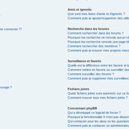
Amis et ignorés
Que sont mes listes d’amis et d’ignorés ?
?
Comment puis-je ajouter/supprimer des utilis
Recherche dans les forums
e connecter !?
Comment rechercher dans les forums ?
Pourquoi ma recherche ne renvoie aucun ré
Pourquoi ma recherche renvoie une page bl
Comment rechercher des membres ?
Comment puis-je trouver mes propres mess
Surveillance et favoris
Quelle est la différence entre les favoris et l
Comment mettre en favoris ou surveiller des
Comment surveiller des forums ?
Comment puis-je supprimer mes surveillanc
message ?
Fichiers joints
Quels fichiers joints sont autorisés sur ce f
Comment trouver tous mes fichiers joints ?
Concernant phpBB
Qui a développé ce logiciel de forum ?
Pourquoi la fonctionnalité X n’est pas dispon
Qui contacter pour les abus ou les questio
Comment puis-je contacter un administrateu