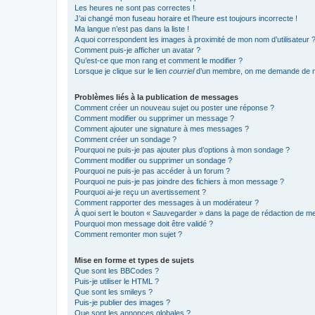
Les heures ne sont pas correctes !
J’ai changé mon fuseau horaire et l’heure est toujours incorrecte !
Ma langue n’est pas dans la liste !
A quoi correspondent les images à proximité de mon nom d’utilisateur 
Comment puis-je afficher un avatar ?
Qu’est-ce que mon rang et comment le modifier ?
Lorsque je clique sur le lien
courriel
d’un membre, on me demande de m
Problèmes liés à la publication de messages
Comment créer un nouveau sujet ou poster une réponse ?
Comment modifier ou supprimer un message ?
Comment ajouter une signature à mes messages ?
Comment créer un sondage ?
Pourquoi ne puis-je pas ajouter plus d’options à mon sondage ?
Comment modifier ou supprimer un sondage ?
Pourquoi ne puis-je pas accéder à un forum ?
Pourquoi ne puis-je pas joindre des fichiers à mon message ?
Pourquoi ai-je reçu un avertissement ?
Comment rapporter des messages à un modérateur ?
À quoi sert le bouton « Sauvegarder » dans la page de rédaction de 
Pourquoi mon message doit être validé ?
Comment remonter mon sujet ?
Mise en forme et types de sujets
Que sont les BBCodes ?
Puis-je utiliser le HTML ?
Que sont les smileys ?
Puis-je publier des images ?
Que sont les annonces globales ?