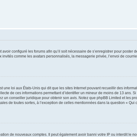
t avoir configuré les forums afin qu’il soit nécessaire de s’enregistrer pour poster
x invités comme les avatars personnalisés, la messagerie privée, l’envoi de courri
t une loi aux États-Unis qui dit que les sites Internet pouvant recueillir des infor
ollecte de ces informations permettant d’identifier un mineur de moins de 13 ans. S
tez un conseiller juridique pour obtenir son avis. Notez que phpBB Limited et les pr
gales de toutes sortes, à l’exception de celles mentionnées dans la question « Qui
réation de nouveaux comptes. Il peut également avoir banni votre IP ou interdit le no