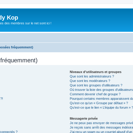
dy Kop
es des membres sur le net sont ici !
 posées fréquemment)
s fréquemment)
Niveaux d’utilisateurs et groupes
Que sont les administrateurs ?
Que sont les modérateurs ?
Que sont les groupes d’utilisateurs ?
Où trouver la liste des groupes d’utilisateur
Comment devenir chef de groupe ?
 ?!
Pourquoi certains membres apparaissent dan
Qu’est-ce qu’un « Groupe par défaut » ?
Qu’est-ce que le lien « L’équipe du forum » 
Messagerie privée
Je ne peux pas envoyer de messages privé
Je reçois sans arrêt des messages indésira
 connectés ?
J’ai reçu un spam ou un courriel abusif d’u