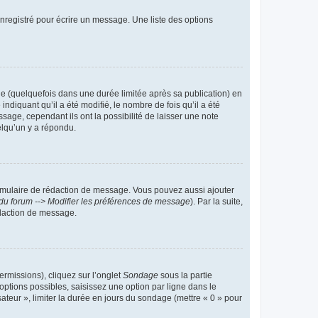
nregistré pour écrire un message. Une liste des options
 (quelquefois dans une durée limitée après sa publication) en
iquant qu’il a été modifié, le nombre de fois qu’il a été
sage, cependant ils ont la possibilité de laisser une note
elqu’un y a répondu.
rmulaire de rédaction de message. Vous pouvez aussi ajouter
du forum --> Modifier les préférences de message
). Par la suite,
daction de message.
ermissions), cliquez sur l’onglet
Sondage
sous la partie
ptions possibles, saisissez une option par ligne dans le
ateur », limiter la durée en jours du sondage (mettre « 0 » pour