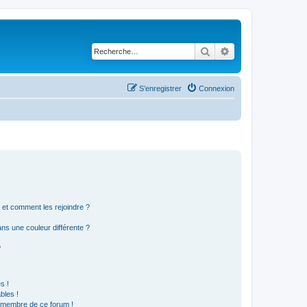
Rechercher
Recherche avancé
S’enregistrer
Connexion
s et comment les rejoindre ?
s une couleur différente ?
?
s !
bles !
n membre de ce forum !