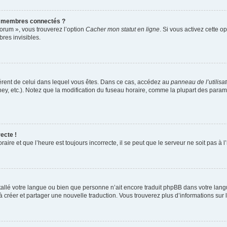
s membres connectés ?
forum », vous trouverez l’option
Cacher mon statut en ligne
. Si vous activez cette o
es invisibles.
ifférent de celui dans lequel vous êtes. Dans ce cas, accédez au
panneau de l’utilisa
ney, etc.). Notez que la modification du fuseau horaire, comme la plupart des para
ecte !
aire et que l’heure est toujours incorrecte, il se peut que le serveur ne soit pas à
installé votre langue ou bien que personne n’ait encore traduit phpBB dans votre l
s à créer et partager une nouvelle traduction. Vous trouverez plus d’informations sur l