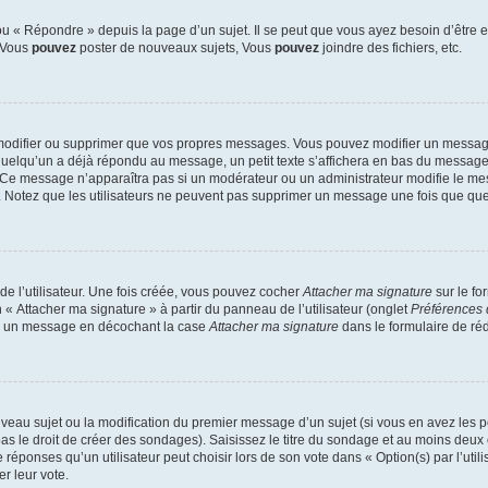
 « Répondre » depuis la page d’un sujet. Il se peut que vous ayez besoin d’être e
: Vous
pouvez
poster de nouveaux sujets, Vous
pouvez
joindre des fichiers, etc.
modifier ou supprimer que vos propres messages. Vous pouvez modifier un message
lqu’un a déjà répondu au message, un petit texte s’affichera en bas du message ind
n. Ce message n’apparaîtra pas si un modérateur ou un administrateur modifie le mes
ive. Notez que les utilisateurs ne peuvent pas supprimer un message une fois que qu
e l’utilisateur. Une fois créée, vous pouvez cocher
Attacher ma signature
sur le fo
 « Attacher ma signature » à partir du panneau de l’utilisateur (onglet
Préférences 
 à un message en décochant la case
Attacher ma signature
dans le formulaire de ré
ouveau sujet ou la modification du premier message d’un sujet (si vous en avez les p
 le droit de créer des sondages). Saisissez le titre du sondage et au moins deux o
onses qu’un utilisateur peut choisir lors de son vote dans « Option(s) par l’utilis
er leur vote.