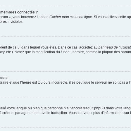
s membres connectés ?
forum », vous trouverez l’option
Cacher mon statut en ligne
. Si vous activez cette o
es invisibles.
ifférent de celui dans lequel vous êtes. Dans ce cas, accédez au
panneau de l’utilisa
ney, etc.). Notez que la modification du fuseau horaire, comme la plupart des para
ecte !
aire et que l’heure est toujours incorrecte, il se peut que le serveur ne soit pas à
installé votre langue ou bien que personne n’ait encore traduit phpBB dans votre l
s à créer et partager une nouvelle traduction. Vous trouverez plus d’informations sur l