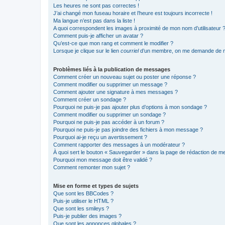
Les heures ne sont pas correctes !
J’ai changé mon fuseau horaire et l’heure est toujours incorrecte !
Ma langue n’est pas dans la liste !
A quoi correspondent les images à proximité de mon nom d’utilisateur 
Comment puis-je afficher un avatar ?
Qu’est-ce que mon rang et comment le modifier ?
Lorsque je clique sur le lien
courriel
d’un membre, on me demande de m
Problèmes liés à la publication de messages
Comment créer un nouveau sujet ou poster une réponse ?
Comment modifier ou supprimer un message ?
Comment ajouter une signature à mes messages ?
Comment créer un sondage ?
Pourquoi ne puis-je pas ajouter plus d’options à mon sondage ?
Comment modifier ou supprimer un sondage ?
Pourquoi ne puis-je pas accéder à un forum ?
Pourquoi ne puis-je pas joindre des fichiers à mon message ?
Pourquoi ai-je reçu un avertissement ?
Comment rapporter des messages à un modérateur ?
À quoi sert le bouton « Sauvegarder » dans la page de rédaction de 
Pourquoi mon message doit être validé ?
Comment remonter mon sujet ?
Mise en forme et types de sujets
Que sont les BBCodes ?
Puis-je utiliser le HTML ?
Que sont les smileys ?
Puis-je publier des images ?
Que sont les annonces globales ?