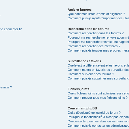
Amis et ignorés
Que sont mes listes d’amis et d’ignorés ?
?
Comment puis-je ajouter/supprimer des utilis
Recherche dans les forums
e connecter !?
Comment rechercher dans les forums ?
Pourquoi ma recherche ne renvoie aucun ré
Pourquoi ma recherche renvoie une page bl
Comment rechercher des membres ?
Comment puis-je trouver mes propres mess
Surveillance et favoris
Quelle est la différence entre les favoris et l
Comment mettre en favoris ou surveiller des
Comment surveiller des forums ?
Comment puis-je supprimer mes surveillanc
message ?
Fichiers joints
Quels fichiers joints sont autorisés sur ce f
Comment trouver tous mes fichiers joints ?
Concernant phpBB
Qui a développé ce logiciel de forum ?
Pourquoi la fonctionnalité X n’est pas dispon
Qui contacter pour les abus ou les questio
Comment puis-je contacter un administrateu