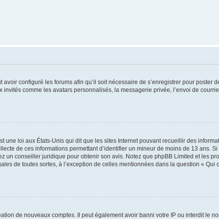
t avoir configuré les forums afin qu’il soit nécessaire de s’enregistrer pour poster
x invités comme les avatars personnalisés, la messagerie privée, l’envoi de courri
t une loi aux États-Unis qui dit que les sites Internet pouvant recueillir des infor
ollecte de ces informations permettant d’identifier un mineur de moins de 13 ans. S
tez un conseiller juridique pour obtenir son avis. Notez que phpBB Limited et les pr
gales de toutes sortes, à l’exception de celles mentionnées dans la question « Qui
réation de nouveaux comptes. Il peut également avoir banni votre IP ou interdit le no