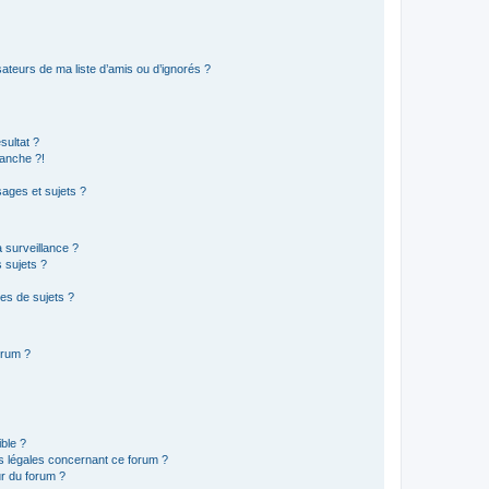
ateurs de ma liste d’amis ou d’ignorés ?
sultat ?
anche ?!
ages et sujets ?
a surveillance ?
 sujets ?
es de sujets ?
orum ?
ible ?
ns légales concernant ce forum ?
r du forum ?