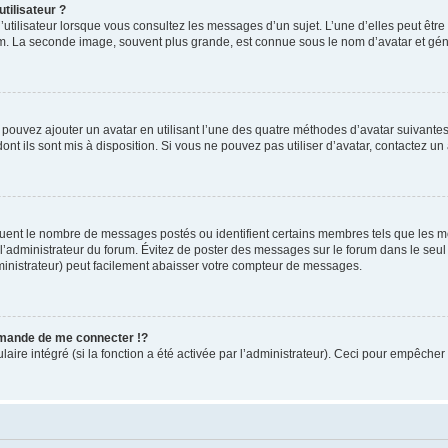
tilisateur ?
utilisateur lorsque vous consultez les messages d’un sujet. L’une d’elles peut êtr
rum. La seconde image, souvent plus grande, est connue sous le nom d’avatar et 
s pouvez ajouter un avatar en utilisant l’une des quatre méthodes d’avatar suivantes 
ont ils sont mis à disposition. Si vous ne pouvez pas utiliser d’avatar, contactez un
iquent le nombre de messages postés ou identifient certains membres tels que les 
ar l’administrateur du forum. Évitez de poster des messages sur le forum dans le seu
ministrateur) peut facilement abaisser votre compteur de messages.
mande de me connecter !?
re intégré (si la fonction a été activée par l’administrateur). Ceci pour empêcher l’u