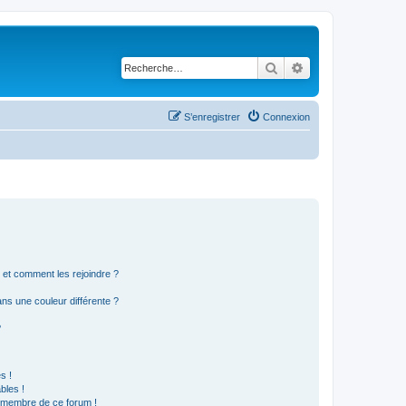
Rechercher
Recherche avancé
S’enregistrer
Connexion
s et comment les rejoindre ?
s une couleur différente ?
?
s !
bles !
n membre de ce forum !