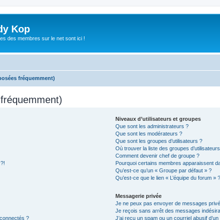
dy Kop
es des membres sur le net sont ici !
 posées fréquemment)
s fréquemment)
Niveaux d’utilisateurs et groupes
Que sont les administrateurs ?
Que sont les modérateurs ?
Que sont les groupes d’utilisateurs ?
Où trouver la liste des groupes d’utilisateur
Comment devenir chef de groupe ?
 ?!
Pourquoi certains membres apparaissent dan
Qu’est-ce qu’un « Groupe par défaut » ?
Qu’est-ce que le lien « L’équipe du forum » 
Messagerie privée
Je ne peux pas envoyer de messages privé
Je reçois sans arrêt des messages indésira
 connectés ?
J’ai reçu un spam ou un courriel abusif d’u