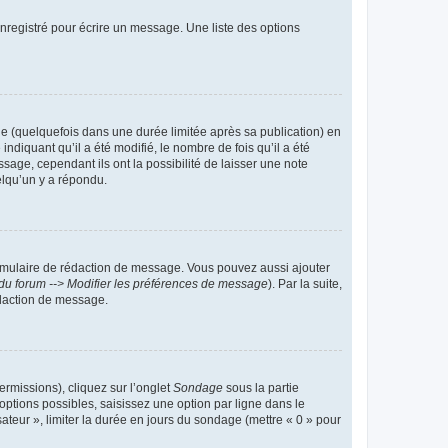
nregistré pour écrire un message. Une liste des options
 (quelquefois dans une durée limitée après sa publication) en
iquant qu’il a été modifié, le nombre de fois qu’il a été
sage, cependant ils ont la possibilité de laisser une note
elqu’un y a répondu.
rmulaire de rédaction de message. Vous pouvez aussi ajouter
du forum --> Modifier les préférences de message
). Par la suite,
daction de message.
ermissions), cliquez sur l’onglet
Sondage
sous la partie
ptions possibles, saisissez une option par ligne dans le
ateur », limiter la durée en jours du sondage (mettre « 0 » pour