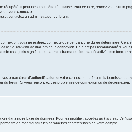
 récupéré, il peut facilement être réinitialisé. Pour ce faire, rendez vous sur la p
uveau vous connecter.
passe, contactez un administrateur du forum.
e connexion, vous ne resterez connecté que pendant une durée déterminée. Cela em
la case
Se souvenir de moi
lors de la connexion. Ce n’est pas recommandé si vous u
s cette case, cela signifie qu’un administrateur du forum a désactivé cette fonctionna
os paramètres d’authentification et votre connexion au forum. Ils fournissent aussi
teur du forum. Si vous rencontrez des problèmes de connexion ou de déconnexion, l
ockés dans notre base de données. Pour les modifier, accédez au
Panneau de l’util
 permettra de modifier tous les paramètres et préférences de votre compte.