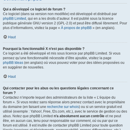
Qui a développé ce logiciel de forum ?
Ce logiciel (dans sa version non modifiée) est développé et distribué par
phpBB Limited
, qui en a les droits d’auteur. Il est publié sous la licence
publique générale GNU version 2 (GPL-2.0) et peut être diffusé librement. Pour
plus d’informations, visitez la page «
À propos de phpBB
» (en anglais).
Haut
Pourquoi la fonctionnalité X n’est pas disponible ?
Ce logiciel a été développé et mis sous licence par phpBB Limited. Si vous
pensez qu’une fonctionnalité nécessite d’être ajoutée, visitez la page
phpBB Ideas
(en anglais) où vous pouvez voter pour des idées proposées ou
en suggérer de nouvelles.
Haut
Qui contacter pour les abus ou les questions légales concernant ce
forum ?
Contactez n’importe lequel des administrateurs de la liste « L’équipe du
forum ». Si vous restez sans réponse alors prenez contact avec le propriétaire
du domaine (en faisant une
recherche sur whois
) ou si un service gratuit est
utilisé (exemple : Yahoo!, Free, f2s.com, etc.), avec le service de gestion ou des
abus. Notez que phpBB Limited
n’a absolument aucun contrôle
et ne peut
être, en aucun cas, tenu pour responsable sur
comment
,
où
ou
par qui
ce
forum est utilisé. Il est inutile de contacter phpBB Limited pour toute question