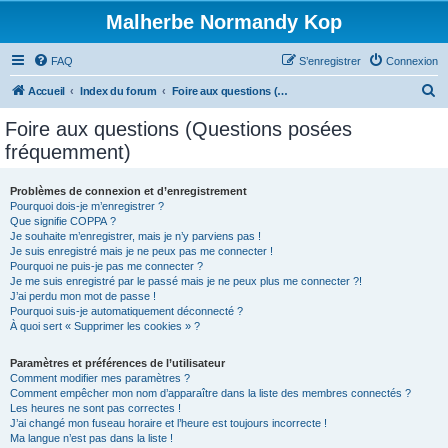
Malherbe Normandy Kop
FAQ
S’enregistrer
Connexion
R
Accueil
Index du forum
Foire aux questions (Questions posées fréquemment)
e
Foire aux questions (Questions posées
c
fréquemment)
h
e
Problèmes de connexion et d’enregistrement
Pourquoi dois-je m’enregistrer ?
r
Que signifie COPPA ?
c
Je souhaite m’enregistrer, mais je n’y parviens pas !
Je suis enregistré mais je ne peux pas me connecter !
h
Pourquoi ne puis-je pas me connecter ?
Je me suis enregistré par le passé mais je ne peux plus me connecter ?!
e
J’ai perdu mon mot de passe !
r
Pourquoi suis-je automatiquement déconnecté ?
À quoi sert « Supprimer les cookies » ?
Paramètres et préférences de l’utilisateur
Comment modifier mes paramètres ?
Comment empêcher mon nom d’apparaître dans la liste des membres connectés ?
Les heures ne sont pas correctes !
J’ai changé mon fuseau horaire et l’heure est toujours incorrecte !
Ma langue n’est pas dans la liste !