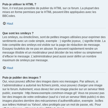
Puis-je utiliser le HTML ?
Non, il n’est pas possible de publier du HTML sur ce forum. La plupart des
mises en forme permises par le HTML peuvent être appliquées avec les
BBCodes.
Haut
Que sont les smileys ?
Les smileys, ou émoticônes, sont de petites images utilisées pour exprimer des
sentiments avec un code simple, exemple : :) signifie joyeux, :( signifie triste. La
liste complète des smileys est visible sur la page de rédaction de message.
Essayez toutefois de ne pas en abuser. Ils peuvent rapidement rendre un
message illisible et un modérateur peut décider de les retirer ou simplement
d’effacer le message. L’administrateur peut aussi avoir défini un nombre
maximum de smileys par message.
Haut
Puis-je publier des images ?
Oui, vous pouvez afficher des images dans vos messages. Par ailleurs, si
l’administrateur a autorisé les fichiers joints, vous pouvez charger une image
sur le forum. Autrement, vous devez lier une image placée sur un serveur Web
public, exemple : http://www.exemple.com/mon-image.gif. Vous ne pouvez pas
lier des images de votre ordinateur (sauf si c’est un serveur Web public) ni des
images placées derrière des mécanismes d’authentification, exemple : boîtes
aux lettres Hotmail ou Yahoo!, sites protégés par un mot de passe, etc. Pour