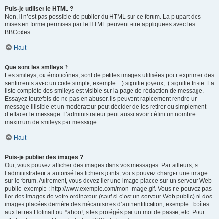
Puis-je utiliser le HTML ?
Non, il n’est pas possible de publier du HTML sur ce forum. La plupart des
mises en forme permises par le HTML peuvent être appliquées avec les
BBCodes.
Haut
Que sont les smileys ?
Les smileys, ou émoticônes, sont de petites images utilisées pour exprimer des
sentiments avec un code simple, exemple : :) signifie joyeux, :( signifie triste. La
liste complète des smileys est visible sur la page de rédaction de message.
Essayez toutefois de ne pas en abuser. Ils peuvent rapidement rendre un
message illisible et un modérateur peut décider de les retirer ou simplement
d’effacer le message. L’administrateur peut aussi avoir défini un nombre
maximum de smileys par message.
Haut
Puis-je publier des images ?
Oui, vous pouvez afficher des images dans vos messages. Par ailleurs, si
l’administrateur a autorisé les fichiers joints, vous pouvez charger une image
sur le forum. Autrement, vous devez lier une image placée sur un serveur Web
public, exemple : http://www.exemple.com/mon-image.gif. Vous ne pouvez pas
lier des images de votre ordinateur (sauf si c’est un serveur Web public) ni des
images placées derrière des mécanismes d’authentification, exemple : boîtes
aux lettres Hotmail ou Yahoo!, sites protégés par un mot de passe, etc. Pour