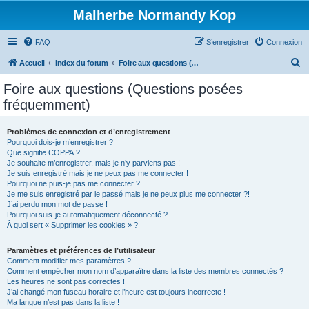
Malherbe Normandy Kop
FAQ
S’enregistrer
Connexion
R
Accueil
Index du forum
Foire aux questions (Questions posées fréquemment)
e
Foire aux questions (Questions posées
c
fréquemment)
h
e
Problèmes de connexion et d’enregistrement
Pourquoi dois-je m’enregistrer ?
r
Que signifie COPPA ?
c
Je souhaite m’enregistrer, mais je n’y parviens pas !
Je suis enregistré mais je ne peux pas me connecter !
h
Pourquoi ne puis-je pas me connecter ?
Je me suis enregistré par le passé mais je ne peux plus me connecter ?!
e
J’ai perdu mon mot de passe !
r
Pourquoi suis-je automatiquement déconnecté ?
À quoi sert « Supprimer les cookies » ?
Paramètres et préférences de l’utilisateur
Comment modifier mes paramètres ?
Comment empêcher mon nom d’apparaître dans la liste des membres connectés ?
Les heures ne sont pas correctes !
J’ai changé mon fuseau horaire et l’heure est toujours incorrecte !
Ma langue n’est pas dans la liste !