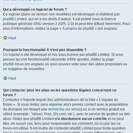
Qui a développé ce logiciel de forum ?
Ce logiciel (dans sa version non modifiée) est développé et distribué par
phpBB Limited
, qui en a les droits d’auteur. Il est publié sous la licence
publique générale GNU version 2 (GPL-2.0) et peut être diffusé librement. Pour
plus d’informations, visitez la page «
À propos de phpBB
» (en anglais).
Haut
Pourquoi la fonctionnalité X n’est pas disponible ?
Ce logiciel a été développé et mis sous licence par phpBB Limited. Si vous
pensez qu’une fonctionnalité nécessite d’être ajoutée, visitez la page
phpBB Ideas
(en anglais) où vous pouvez voter pour des idées proposées ou
en suggérer de nouvelles.
Haut
Qui contacter pour les abus ou les questions légales concernant ce
forum ?
Contactez n’importe lequel des administrateurs de la liste « L’équipe du
forum ». Si vous restez sans réponse alors prenez contact avec le propriétaire
du domaine (en faisant une
recherche sur whois
) ou si un service gratuit est
utilisé (exemple : Yahoo!, Free, f2s.com, etc.), avec le service de gestion ou des
abus. Notez que phpBB Limited
n’a absolument aucun contrôle
et ne peut
être, en aucun cas, tenu pour responsable sur
comment
,
où
ou
par qui
ce
forum est utilisé. Il est inutile de contacter phpBB Limited pour toute question