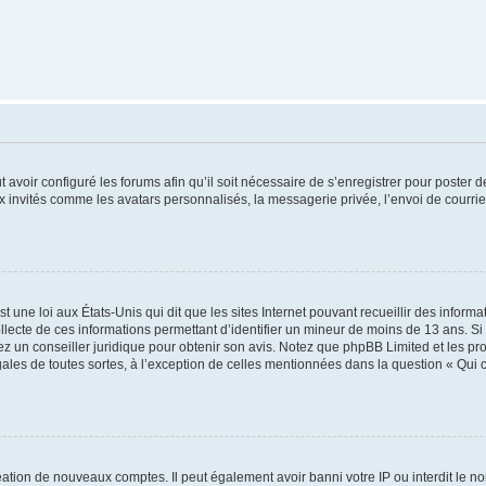
t avoir configuré les forums afin qu’il soit nécessaire de s’enregistrer pour poster
x invités comme les avatars personnalisés, la messagerie privée, l’envoi de courri
t une loi aux États-Unis qui dit que les sites Internet pouvant recueillir des infor
ollecte de ces informations permettant d’identifier un mineur de moins de 13 ans. S
tez un conseiller juridique pour obtenir son avis. Notez que phpBB Limited et les pr
gales de toutes sortes, à l’exception de celles mentionnées dans la question « Qui
réation de nouveaux comptes. Il peut également avoir banni votre IP ou interdit le no