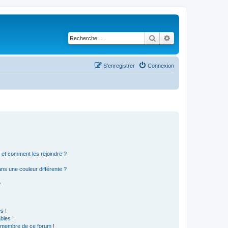
Rechercher
Recherche avancé
S’enregistrer
Connexion
s et comment les rejoindre ?
s une couleur différente ?
?
s !
bles !
n membre de ce forum !