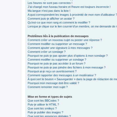
Les heures ne sont pas correctes !
J’ai changé mon fuseau horaire et l’heure est toujours incorrecte !
Ma langue n’est pas dans la liste !
A quoi correspondent les images à proximité de mon nom d’utilisateur 
Comment puis-je afficher un avatar ?
Qu’est-ce que mon rang et comment le modifier ?
Lorsque je clique sur le lien
courriel
d’un membre, on me demande de m
Problèmes liés à la publication de messages
Comment créer un nouveau sujet ou poster une réponse ?
Comment modifier ou supprimer un message ?
Comment ajouter une signature à mes messages ?
Comment créer un sondage ?
Pourquoi ne puis-je pas ajouter plus d’options à mon sondage ?
Comment modifier ou supprimer un sondage ?
Pourquoi ne puis-je pas accéder à un forum ?
Pourquoi ne puis-je pas joindre des fichiers à mon message ?
Pourquoi ai-je reçu un avertissement ?
Comment rapporter des messages à un modérateur ?
À quoi sert le bouton « Sauvegarder » dans la page de rédaction de 
Pourquoi mon message doit être validé ?
Comment remonter mon sujet ?
Mise en forme et types de sujets
Que sont les BBCodes ?
Puis-je utiliser le HTML ?
Que sont les smileys ?
Puis-je publier des images ?
Que sont les annonces globales ?