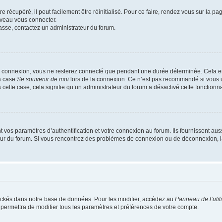
 récupéré, il peut facilement être réinitialisé. Pour ce faire, rendez vous sur la p
uveau vous connecter.
passe, contactez un administrateur du forum.
e connexion, vous ne resterez connecté que pendant une durée déterminée. Cela em
la case
Se souvenir de moi
lors de la connexion. Ce n’est pas recommandé si vous u
s cette case, cela signifie qu’un administrateur du forum a désactivé cette fonctionna
os paramètres d’authentification et votre connexion au forum. Ils fournissent aussi
teur du forum. Si vous rencontrez des problèmes de connexion ou de déconnexion, l
ockés dans notre base de données. Pour les modifier, accédez au
Panneau de l’util
 permettra de modifier tous les paramètres et préférences de votre compte.