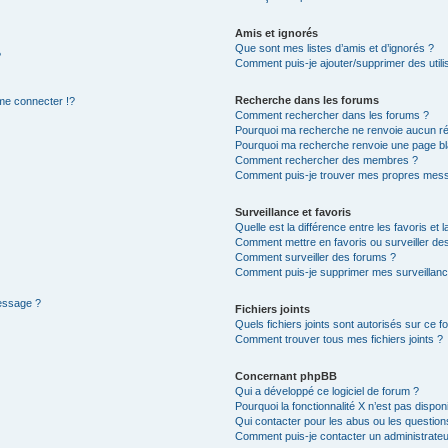
Amis et ignorés
Que sont mes listes d’amis et d’ignorés ?
?
Comment puis-je ajouter/supprimer des utilis
Recherche dans les forums
e connecter !?
Comment rechercher dans les forums ?
Pourquoi ma recherche ne renvoie aucun ré
Pourquoi ma recherche renvoie une page bl
Comment rechercher des membres ?
Comment puis-je trouver mes propres mess
Surveillance et favoris
Quelle est la différence entre les favoris et l
Comment mettre en favoris ou surveiller des
Comment surveiller des forums ?
Comment puis-je supprimer mes surveillanc
message ?
Fichiers joints
Quels fichiers joints sont autorisés sur ce f
Comment trouver tous mes fichiers joints ?
Concernant phpBB
Qui a développé ce logiciel de forum ?
Pourquoi la fonctionnalité X n’est pas dispon
Qui contacter pour les abus ou les questio
Comment puis-je contacter un administrateu