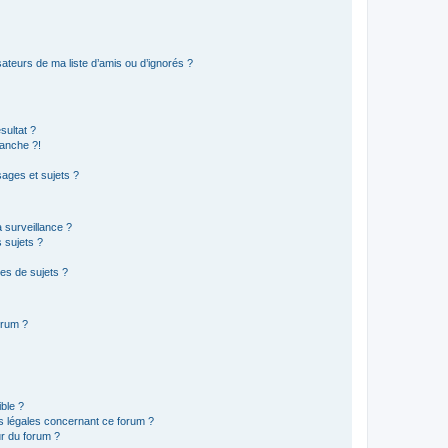
ateurs de ma liste d’amis ou d’ignorés ?
sultat ?
anche ?!
ages et sujets ?
a surveillance ?
 sujets ?
es de sujets ?
orum ?
ible ?
ns légales concernant ce forum ?
r du forum ?