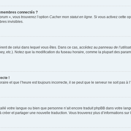
s membres connectés ?
forum », vous trouverez l’option
Cacher mon statut en ligne
. Si vous activez cette o
es invisibles.
ifférent de celui dans lequel vous êtes. Dans ce cas, accédez au
panneau de l’utilisa
ney, etc.). Notez que la modification du fuseau horaire, comme la plupart des para
ecte !
aire et que l’heure est toujours incorrecte, il se peut que le serveur ne soit pas à
installé votre langue ou bien que personne n’ait encore traduit phpBB dans votre l
s à créer et partager une nouvelle traduction. Vous trouverez plus d’informations sur l