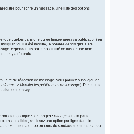
nregistré pour écrire un message. Une liste des options
 (quelquefois dans une durée limitée après sa publication) en
iquant qu’il a été modifié, le nombre de fois qu’il a été
sage, cependant ils ont la possibilité de laisser une note
elqu’un y a répondu.
rmulaire de rédaction de message. Vous pouvez aussi ajouter
du forum --> Modifier les préférences de message
). Par la suite,
daction de message.
ermissions), cliquez sur l’onglet
Sondage
sous la partie
ptions possibles, saisissez une option par ligne dans le
ateur », limiter la durée en jours du sondage (mettre « 0 » pour