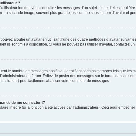
tilisateur ?
utilisateur lorsque vous consultez les messages d’un sujet. L’une d’elles peut êtr
rum. La seconde image, souvent plus grande, est connue sous le nom d’avatar et 
s pouvez ajouter un avatar en utilisant l’une des quatre méthodes d’avatar suivantes 
ont ils sont mis à disposition. Si vous ne pouvez pas utiliser d’avatar, contactez un
iquent le nombre de messages postés ou identifient certains membres tels que les 
ar l’administrateur du forum. Évitez de poster des messages sur le forum dans le seu
ministrateur) peut facilement abaisser votre compteur de messages.
mande de me connecter !?
re intégré (si la fonction a été activée par l’administrateur). Ceci pour empêcher l’u