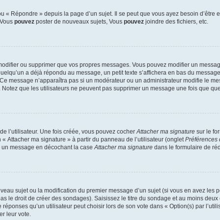
 « Répondre » depuis la page d’un sujet. Il se peut que vous ayez besoin d’être e
: Vous
pouvez
poster de nouveaux sujets, Vous
pouvez
joindre des fichiers, etc.
modifier ou supprimer que vos propres messages. Vous pouvez modifier un message
lqu’un a déjà répondu au message, un petit texte s’affichera en bas du message ind
n. Ce message n’apparaîtra pas si un modérateur ou un administrateur modifie le mes
ive. Notez que les utilisateurs ne peuvent pas supprimer un message une fois que qu
e l’utilisateur. Une fois créée, vous pouvez cocher
Attacher ma signature
sur le fo
 « Attacher ma signature » à partir du panneau de l’utilisateur (onglet
Préférences 
 à un message en décochant la case
Attacher ma signature
dans le formulaire de ré
ouveau sujet ou la modification du premier message d’un sujet (si vous en avez les p
 le droit de créer des sondages). Saisissez le titre du sondage et au moins deux o
onses qu’un utilisateur peut choisir lors de son vote dans « Option(s) par l’utilis
er leur vote.