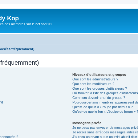
dy Kop
es des membres sur le net sont ici !
 posées fréquemment)
s fréquemment)
Niveaux d’utilisateurs et groupes
Que sont les administrateurs ?
Que sont les modérateurs ?
Que sont les groupes d’utilisateurs ?
Où trouver la liste des groupes d’utilisateur
Comment devenir chef de groupe ?
 ?!
Pourquoi certains membres apparaissent dan
Qu’est-ce qu’un « Groupe par défaut » ?
Qu’est-ce que le lien « L’équipe du forum » 
Messagerie privée
Je ne peux pas envoyer de messages privé
Je reçois sans arrêt des messages indésira
 connectés ?
J’ai reçu un spam ou un courriel abusif d’u