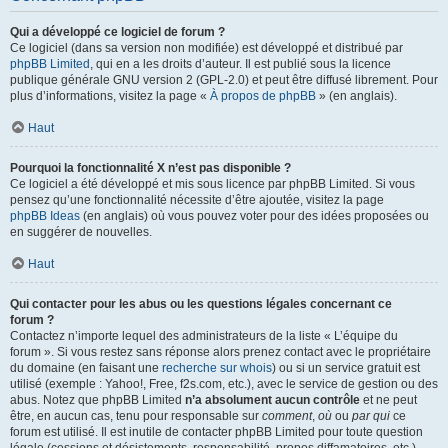
Qui a développé ce logiciel de forum ?
Ce logiciel (dans sa version non modifiée) est développé et distribué par
phpBB Limited
, qui en a les droits d’auteur. Il est publié sous la licence
publique générale GNU version 2 (GPL-2.0) et peut être diffusé librement. Pour
plus d’informations, visitez la page «
À propos de phpBB
» (en anglais).
Haut
Pourquoi la fonctionnalité X n’est pas disponible ?
Ce logiciel a été développé et mis sous licence par phpBB Limited. Si vous
pensez qu’une fonctionnalité nécessite d’être ajoutée, visitez la page
phpBB Ideas
(en anglais) où vous pouvez voter pour des idées proposées ou
en suggérer de nouvelles.
Haut
Qui contacter pour les abus ou les questions légales concernant ce
forum ?
Contactez n’importe lequel des administrateurs de la liste « L’équipe du
forum ». Si vous restez sans réponse alors prenez contact avec le propriétaire
du domaine (en faisant une
recherche sur whois
) ou si un service gratuit est
utilisé (exemple : Yahoo!, Free, f2s.com, etc.), avec le service de gestion ou des
abus. Notez que phpBB Limited
n’a absolument aucun contrôle
et ne peut
être, en aucun cas, tenu pour responsable sur
comment
,
où
ou
par qui
ce
forum est utilisé. Il est inutile de contacter phpBB Limited pour toute question