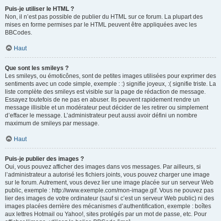
Puis-je utiliser le HTML ?
Non, il n’est pas possible de publier du HTML sur ce forum. La plupart des
mises en forme permises par le HTML peuvent être appliquées avec les
BBCodes.
Haut
Que sont les smileys ?
Les smileys, ou émoticônes, sont de petites images utilisées pour exprimer des
sentiments avec un code simple, exemple : :) signifie joyeux, :( signifie triste. La
liste complète des smileys est visible sur la page de rédaction de message.
Essayez toutefois de ne pas en abuser. Ils peuvent rapidement rendre un
message illisible et un modérateur peut décider de les retirer ou simplement
d’effacer le message. L’administrateur peut aussi avoir défini un nombre
maximum de smileys par message.
Haut
Puis-je publier des images ?
Oui, vous pouvez afficher des images dans vos messages. Par ailleurs, si
l’administrateur a autorisé les fichiers joints, vous pouvez charger une image
sur le forum. Autrement, vous devez lier une image placée sur un serveur Web
public, exemple : http://www.exemple.com/mon-image.gif. Vous ne pouvez pas
lier des images de votre ordinateur (sauf si c’est un serveur Web public) ni des
images placées derrière des mécanismes d’authentification, exemple : boîtes
aux lettres Hotmail ou Yahoo!, sites protégés par un mot de passe, etc. Pour