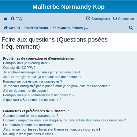
Malherbe Normandy Kop
FAQ
S’enregistrer
Connexion
R
Accueil
Index du forum
Foire aux questions (Questions posées fréquemment)
e
Foire aux questions (Questions posées
c
fréquemment)
h
e
Problèmes de connexion et d’enregistrement
Pourquoi dois-je m’enregistrer ?
r
Que signifie COPPA ?
c
Je souhaite m’enregistrer, mais je n’y parviens pas !
Je suis enregistré mais je ne peux pas me connecter !
h
Pourquoi ne puis-je pas me connecter ?
Je me suis enregistré par le passé mais je ne peux plus me connecter ?!
e
J’ai perdu mon mot de passe !
r
Pourquoi suis-je automatiquement déconnecté ?
À quoi sert « Supprimer les cookies » ?
Paramètres et préférences de l’utilisateur
Comment modifier mes paramètres ?
Comment empêcher mon nom d’apparaître dans la liste des membres connectés ?
Les heures ne sont pas correctes !
J’ai changé mon fuseau horaire et l’heure est toujours incorrecte !
Ma langue n’est pas dans la liste !