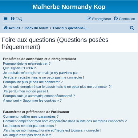
Malherbe Normandy Kop
FAQ
S’enregistrer
Connexion
R
Accueil
Index du forum
Foire aux questions (Questions posées fréquemment)
e
Foire aux questions (Questions posées
c
fréquemment)
h
e
Problèmes de connexion et d’enregistrement
Pourquoi dois-je m’enregistrer ?
r
Que signifie COPPA ?
c
Je souhaite m’enregistrer, mais je n’y parviens pas !
Je suis enregistré mais je ne peux pas me connecter !
h
Pourquoi ne puis-je pas me connecter ?
Je me suis enregistré par le passé mais je ne peux plus me connecter ?!
e
J’ai perdu mon mot de passe !
r
Pourquoi suis-je automatiquement déconnecté ?
À quoi sert « Supprimer les cookies » ?
Paramètres et préférences de l’utilisateur
Comment modifier mes paramètres ?
Comment empêcher mon nom d’apparaître dans la liste des membres connectés ?
Les heures ne sont pas correctes !
J’ai changé mon fuseau horaire et l’heure est toujours incorrecte !
Ma langue n’est pas dans la liste !