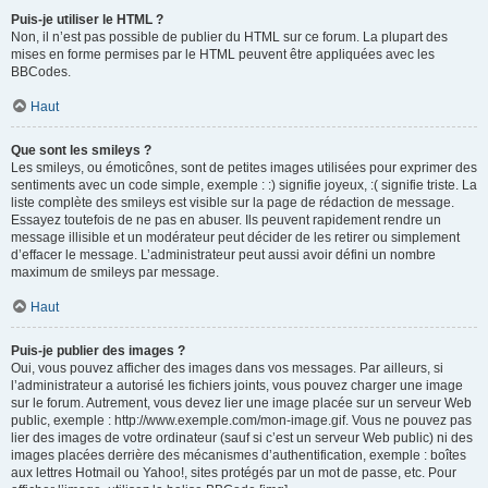
Puis-je utiliser le HTML ?
Non, il n’est pas possible de publier du HTML sur ce forum. La plupart des
mises en forme permises par le HTML peuvent être appliquées avec les
BBCodes.
Haut
Que sont les smileys ?
Les smileys, ou émoticônes, sont de petites images utilisées pour exprimer des
sentiments avec un code simple, exemple : :) signifie joyeux, :( signifie triste. La
liste complète des smileys est visible sur la page de rédaction de message.
Essayez toutefois de ne pas en abuser. Ils peuvent rapidement rendre un
message illisible et un modérateur peut décider de les retirer ou simplement
d’effacer le message. L’administrateur peut aussi avoir défini un nombre
maximum de smileys par message.
Haut
Puis-je publier des images ?
Oui, vous pouvez afficher des images dans vos messages. Par ailleurs, si
l’administrateur a autorisé les fichiers joints, vous pouvez charger une image
sur le forum. Autrement, vous devez lier une image placée sur un serveur Web
public, exemple : http://www.exemple.com/mon-image.gif. Vous ne pouvez pas
lier des images de votre ordinateur (sauf si c’est un serveur Web public) ni des
images placées derrière des mécanismes d’authentification, exemple : boîtes
aux lettres Hotmail ou Yahoo!, sites protégés par un mot de passe, etc. Pour