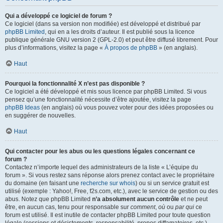
Qui a développé ce logiciel de forum ?
Ce logiciel (dans sa version non modifiée) est développé et distribué par
phpBB Limited
, qui en a les droits d’auteur. Il est publié sous la licence
publique générale GNU version 2 (GPL-2.0) et peut être diffusé librement. Pour
plus d’informations, visitez la page «
À propos de phpBB
» (en anglais).
Haut
Pourquoi la fonctionnalité X n’est pas disponible ?
Ce logiciel a été développé et mis sous licence par phpBB Limited. Si vous
pensez qu’une fonctionnalité nécessite d’être ajoutée, visitez la page
phpBB Ideas
(en anglais) où vous pouvez voter pour des idées proposées ou
en suggérer de nouvelles.
Haut
Qui contacter pour les abus ou les questions légales concernant ce
forum ?
Contactez n’importe lequel des administrateurs de la liste « L’équipe du
forum ». Si vous restez sans réponse alors prenez contact avec le propriétaire
du domaine (en faisant une
recherche sur whois
) ou si un service gratuit est
utilisé (exemple : Yahoo!, Free, f2s.com, etc.), avec le service de gestion ou des
abus. Notez que phpBB Limited
n’a absolument aucun contrôle
et ne peut
être, en aucun cas, tenu pour responsable sur
comment
,
où
ou
par qui
ce
forum est utilisé. Il est inutile de contacter phpBB Limited pour toute question