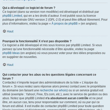
Qui a développé ce logiciel de forum ?
Ce logiciel (dans sa version non modifiée) est développé et distribué par
phpBB Limited
, qui en a les droits d’auteur. Il est publié sous la licence
publique générale GNU version 2 (GPL-2.0) et peut être diffusé librement. Pour
plus d’informations, visitez la page «
À propos de phpBB
» (en anglais).
Haut
Pourquoi la fonctionnalité X n’est pas disponible ?
Ce logiciel a été développé et mis sous licence par phpBB Limited. Si vous
pensez qu’une fonctionnalité nécessite d’être ajoutée, visitez la page
phpBB Ideas
(en anglais) où vous pouvez voter pour des idées proposées ou
en suggérer de nouvelles.
Haut
Qui contacter pour les abus ou les questions légales concernant ce
forum ?
Contactez n’importe lequel des administrateurs de la liste « L’équipe du
forum ». Si vous restez sans réponse alors prenez contact avec le propriétaire
du domaine (en faisant une
recherche sur whois
) ou si un service gratuit est
utilisé (exemple : Yahoo!, Free, f2s.com, etc.), avec le service de gestion ou des
abus. Notez que phpBB Limited
n’a absolument aucun contrôle
et ne peut
être, en aucun cas, tenu pour responsable sur
comment
,
où
ou
par qui
ce
forum est utilisé. Il est inutile de contacter phpBB Limited pour toute question