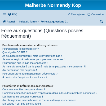
Malherbe Normandy Kop
FAQ
S’enregistrer
Connexion
R
Accueil
Index du forum
Foire aux questions (Questions posées fréquemment)
e
Foire aux questions (Questions posées
c
fréquemment)
h
e
Problèmes de connexion et d’enregistrement
Pourquoi dois-je m’enregistrer ?
r
Que signifie COPPA ?
c
Je souhaite m’enregistrer, mais je n’y parviens pas !
Je suis enregistré mais je ne peux pas me connecter !
h
Pourquoi ne puis-je pas me connecter ?
Je me suis enregistré par le passé mais je ne peux plus me connecter ?!
e
J’ai perdu mon mot de passe !
r
Pourquoi suis-je automatiquement déconnecté ?
À quoi sert « Supprimer les cookies » ?
Paramètres et préférences de l’utilisateur
Comment modifier mes paramètres ?
Comment empêcher mon nom d’apparaître dans la liste des membres connectés ?
Les heures ne sont pas correctes !
J’ai changé mon fuseau horaire et l’heure est toujours incorrecte !
Ma langue n’est pas dans la liste !