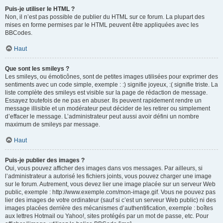
Puis-je utiliser le HTML ?
Non, il n’est pas possible de publier du HTML sur ce forum. La plupart des
mises en forme permises par le HTML peuvent être appliquées avec les
BBCodes.
Haut
Que sont les smileys ?
Les smileys, ou émoticônes, sont de petites images utilisées pour exprimer des
sentiments avec un code simple, exemple : :) signifie joyeux, :( signifie triste. La
liste complète des smileys est visible sur la page de rédaction de message.
Essayez toutefois de ne pas en abuser. Ils peuvent rapidement rendre un
message illisible et un modérateur peut décider de les retirer ou simplement
d’effacer le message. L’administrateur peut aussi avoir défini un nombre
maximum de smileys par message.
Haut
Puis-je publier des images ?
Oui, vous pouvez afficher des images dans vos messages. Par ailleurs, si
l’administrateur a autorisé les fichiers joints, vous pouvez charger une image
sur le forum. Autrement, vous devez lier une image placée sur un serveur Web
public, exemple : http://www.exemple.com/mon-image.gif. Vous ne pouvez pas
lier des images de votre ordinateur (sauf si c’est un serveur Web public) ni des
images placées derrière des mécanismes d’authentification, exemple : boîtes
aux lettres Hotmail ou Yahoo!, sites protégés par un mot de passe, etc. Pour