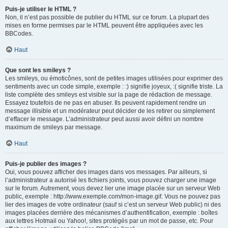
Puis-je utiliser le HTML ?
Non, il n’est pas possible de publier du HTML sur ce forum. La plupart des
mises en forme permises par le HTML peuvent être appliquées avec les
BBCodes.
Haut
Que sont les smileys ?
Les smileys, ou émoticônes, sont de petites images utilisées pour exprimer des
sentiments avec un code simple, exemple : :) signifie joyeux, :( signifie triste. La
liste complète des smileys est visible sur la page de rédaction de message.
Essayez toutefois de ne pas en abuser. Ils peuvent rapidement rendre un
message illisible et un modérateur peut décider de les retirer ou simplement
d’effacer le message. L’administrateur peut aussi avoir défini un nombre
maximum de smileys par message.
Haut
Puis-je publier des images ?
Oui, vous pouvez afficher des images dans vos messages. Par ailleurs, si
l’administrateur a autorisé les fichiers joints, vous pouvez charger une image
sur le forum. Autrement, vous devez lier une image placée sur un serveur Web
public, exemple : http://www.exemple.com/mon-image.gif. Vous ne pouvez pas
lier des images de votre ordinateur (sauf si c’est un serveur Web public) ni des
images placées derrière des mécanismes d’authentification, exemple : boîtes
aux lettres Hotmail ou Yahoo!, sites protégés par un mot de passe, etc. Pour