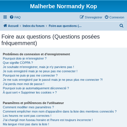
Malherbe Normandy Kop
FAQ
S’enregistrer
Connexion
R
Accueil
Index du forum
Foire aux questions (Questions posées fréquemment)
e
Foire aux questions (Questions posées
c
fréquemment)
h
e
Problèmes de connexion et d’enregistrement
Pourquoi dois-je m’enregistrer ?
r
Que signifie COPPA ?
c
Je souhaite m’enregistrer, mais je n’y parviens pas !
Je suis enregistré mais je ne peux pas me connecter !
h
Pourquoi ne puis-je pas me connecter ?
Je me suis enregistré par le passé mais je ne peux plus me connecter ?!
e
J’ai perdu mon mot de passe !
r
Pourquoi suis-je automatiquement déconnecté ?
À quoi sert « Supprimer les cookies » ?
Paramètres et préférences de l’utilisateur
Comment modifier mes paramètres ?
Comment empêcher mon nom d’apparaître dans la liste des membres connectés ?
Les heures ne sont pas correctes !
J’ai changé mon fuseau horaire et l’heure est toujours incorrecte !
Ma langue n’est pas dans la liste !