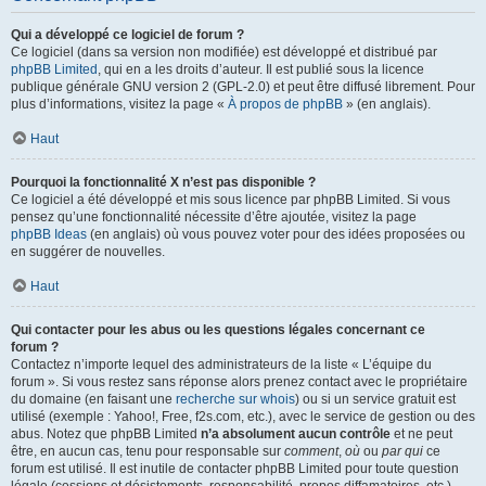
Qui a développé ce logiciel de forum ?
Ce logiciel (dans sa version non modifiée) est développé et distribué par
phpBB Limited
, qui en a les droits d’auteur. Il est publié sous la licence
publique générale GNU version 2 (GPL-2.0) et peut être diffusé librement. Pour
plus d’informations, visitez la page «
À propos de phpBB
» (en anglais).
Haut
Pourquoi la fonctionnalité X n’est pas disponible ?
Ce logiciel a été développé et mis sous licence par phpBB Limited. Si vous
pensez qu’une fonctionnalité nécessite d’être ajoutée, visitez la page
phpBB Ideas
(en anglais) où vous pouvez voter pour des idées proposées ou
en suggérer de nouvelles.
Haut
Qui contacter pour les abus ou les questions légales concernant ce
forum ?
Contactez n’importe lequel des administrateurs de la liste « L’équipe du
forum ». Si vous restez sans réponse alors prenez contact avec le propriétaire
du domaine (en faisant une
recherche sur whois
) ou si un service gratuit est
utilisé (exemple : Yahoo!, Free, f2s.com, etc.), avec le service de gestion ou des
abus. Notez que phpBB Limited
n’a absolument aucun contrôle
et ne peut
être, en aucun cas, tenu pour responsable sur
comment
,
où
ou
par qui
ce
forum est utilisé. Il est inutile de contacter phpBB Limited pour toute question