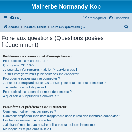
Malherbe Normandy Kop
FAQ
S’enregistrer
Connexion
R
Accueil
Index du forum
Foire aux questions (Questions posées fréquemment)
e
Foire aux questions (Questions posées
c
fréquemment)
h
e
Problèmes de connexion et d’enregistrement
Pourquoi dois-je m’enregistrer ?
r
Que signifie COPPA ?
c
Je souhaite m’enregistrer, mais je n’y parviens pas !
Je suis enregistré mais je ne peux pas me connecter !
h
Pourquoi ne puis-je pas me connecter ?
Je me suis enregistré par le passé mais je ne peux plus me connecter ?!
e
J’ai perdu mon mot de passe !
r
Pourquoi suis-je automatiquement déconnecté ?
À quoi sert « Supprimer les cookies » ?
Paramètres et préférences de l’utilisateur
Comment modifier mes paramètres ?
Comment empêcher mon nom d’apparaître dans la liste des membres connectés ?
Les heures ne sont pas correctes !
J’ai changé mon fuseau horaire et l’heure est toujours incorrecte !
Ma langue n’est pas dans la liste !