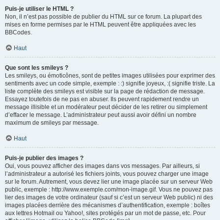
Puis-je utiliser le HTML ?
Non, il n’est pas possible de publier du HTML sur ce forum. La plupart des
mises en forme permises par le HTML peuvent être appliquées avec les
BBCodes.
Haut
Que sont les smileys ?
Les smileys, ou émoticônes, sont de petites images utilisées pour exprimer des
sentiments avec un code simple, exemple : :) signifie joyeux, :( signifie triste. La
liste complète des smileys est visible sur la page de rédaction de message.
Essayez toutefois de ne pas en abuser. Ils peuvent rapidement rendre un
message illisible et un modérateur peut décider de les retirer ou simplement
d’effacer le message. L’administrateur peut aussi avoir défini un nombre
maximum de smileys par message.
Haut
Puis-je publier des images ?
Oui, vous pouvez afficher des images dans vos messages. Par ailleurs, si
l’administrateur a autorisé les fichiers joints, vous pouvez charger une image
sur le forum. Autrement, vous devez lier une image placée sur un serveur Web
public, exemple : http://www.exemple.com/mon-image.gif. Vous ne pouvez pas
lier des images de votre ordinateur (sauf si c’est un serveur Web public) ni des
images placées derrière des mécanismes d’authentification, exemple : boîtes
aux lettres Hotmail ou Yahoo!, sites protégés par un mot de passe, etc. Pour