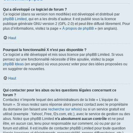
Qui a développé ce logiciel de forum ?
Ce logiciel (dans sa version non modifiée) est développé et distribué par
phpBB Limited
, qui en a les droits d’auteur. Il est publié sous la licence
publique générale GNU version 2 (GPL-2.0) et peut être diffusé librement. Pour
plus d’informations, visitez la page «
À propos de phpBB
» (en anglais).
Haut
Pourquoi la fonctionnalité X n’est pas disponible ?
Ce logiciel a été développé et mis sous licence par phpBB Limited. Si vous
pensez qu’une fonctionnalité nécessite d’être ajoutée, visitez la page
phpBB Ideas
(en anglais) où vous pouvez voter pour des idées proposées ou
en suggérer de nouvelles.
Haut
Qui contacter pour les abus ou les questions légales concernant ce
forum ?
Contactez n’importe lequel des administrateurs de la liste « L’équipe du
forum ». Si vous restez sans réponse alors prenez contact avec le propriétaire
du domaine (en faisant une
recherche sur whois
) ou si un service gratuit est
utilisé (exemple : Yahoo!, Free, f2s.com, etc.), avec le service de gestion ou des
abus. Notez que phpBB Limited
n’a absolument aucun contrôle
et ne peut
être, en aucun cas, tenu pour responsable sur
comment
,
où
ou
par qui
ce
forum est utilisé. Il est inutile de contacter phpBB Limited pour toute question